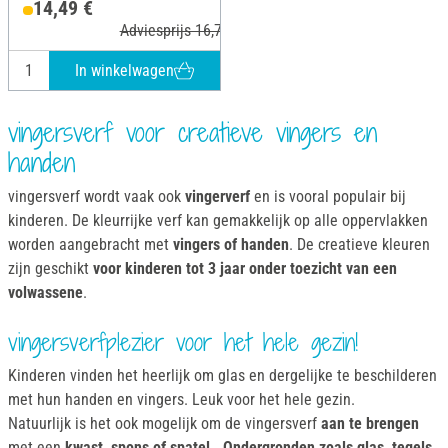
14,49 €
Adviesprijs 16,75 €
In winkelwagen
vingersverf voor creatieve vingers en
handen
vingersverf wordt vaak ook
vingerverf
en is vooral populair bij
kinderen. De kleurrijke verf kan gemakkelijk op alle oppervlakken
worden aangebracht met
vingers of handen
. De creatieve kleuren
zijn geschikt
voor kinderen tot 3 jaar onder toezicht van een
volwassene
.
vingersverfplezier voor het hele gezin!
Kinderen vinden het heerlijk om glas en dergelijke te beschilderen
met hun handen en vingers. Leuk voor het hele gezin.
Natuurlijk is het ook mogelijk om de vingersverf
aan te brengen
met een
kwast, spons of spatel .
Ondergronden zoals glas, tegels,