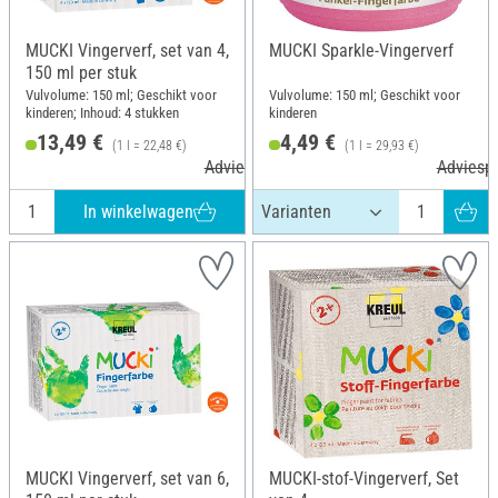
MUCKI Vingerverf, set van 4,
MUCKI Sparkle-Vingerverf
150 ml per stuk
Vulvolume: 150 ml; Geschikt voor
Vulvolume: 150 ml; Geschikt voor
kinderen; Inhoud: 4 stukken
kinderen
13,49 €
4,49 €
(1 l = 22,48 €)
(1 l = 29,93 €)
Adviesprijs 15,99 €
Adviespr
In winkelwagen
MUCKI Vingerverf, set van 6,
MUCKI-stof-Vingerverf, Set