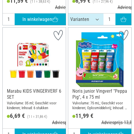
11,59 €
6,99 €
(1 l = 38,63 €)
(1 l = 27,96 €)
Adviesprijs 13,49 €
Adviespr
In winkelwagen
Marabu KIDS VINGERVERF 6
Noris junior Vingverf "Peppa
SET
Pig", 4 x 75 ml
Vulvolume: 35 ml; Geschikt voor
Vulvolume: 75 mL; Geschikt voor
kinderen; Inhoud: 6 stukken
kinderen; Oplosmiddelvrij; Inhoud: 4
stukken
6,69 €
11,99 €
(1 l = 31,86 €)
Adviesprijs 7,39 €
Adviesprijs 13,80