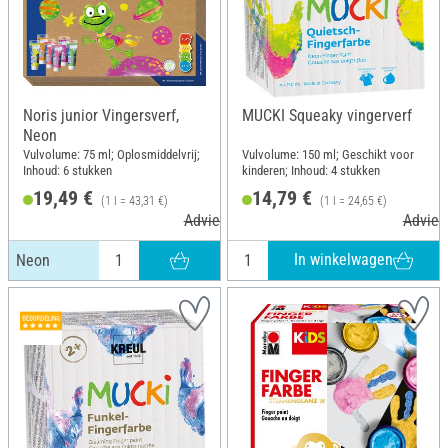
Noris junior Vingersverf,
MUCKI Squeaky vingerverf
Neon
Vulvolume: 75 ml; Oplosmiddelvrij;
Vulvolume: 150 ml; Geschikt voor
Inhoud: 6 stukken
kinderen; Inhoud: 4 stukken
19,49 €
14,79 €
(1 l = 43,31 €)
(1 l = 24,65 €)
Adviesprijs 20,65 €
Adviesp
In winkelwagen
Neon