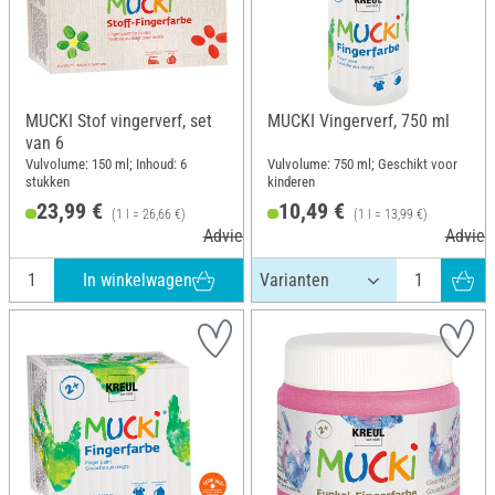
MUCKI Stof vingerverf, set
MUCKI Vingerverf, 750 ml
van 6
Vulvolume: 150 ml; Inhoud: 6
Vulvolume: 750 ml; Geschikt voor
stukken
kinderen
23,99 €
10,49 €
(1 l = 26,66 €)
(1 l = 13,99 €)
Adviesprijs 28,99 €
Adviesp
In winkelwagen