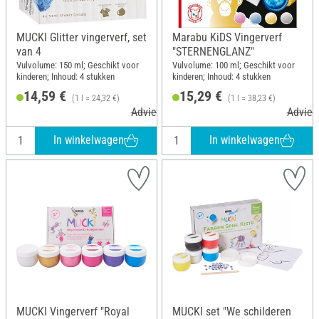
MUCKI Glitter vingerverf, set
Marabu KiDS Vingerverf
van 4
"STERNENGLANZ"
Vulvolume: 150 ml; Geschikt voor
Vulvolume: 100 ml; Geschikt voor
kinderen; Inhoud: 4 stukken
kinderen; Inhoud: 4 stukken
14,59 €
15,29 €
(1 l = 24,32 €)
(1 l = 38,23 €)
Adviesprijs 17,49 €
Adviesp
In winkelwagen
In winkelwagen
MUCKI Vingerverf "Royal
MUCKI set "We schilderen