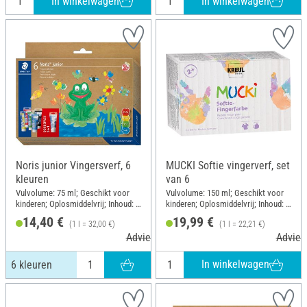
In winkelwagen
In winkelwagen
Noris junior Vingersverf, 6
MUCKI Softie vingerverf, set
kleuren
van 6
Vulvolume: 75 ml; Geschikt voor
Vulvolume: 150 ml; Geschikt voor
kinderen; Oplosmiddelvrij; Inhoud: 6
kinderen; Oplosmiddelvrij; Inhoud: 6
stukken
stukken
14,40 €
19,99 €
(1 l = 32,00 €)
(1 l = 22,21 €)
Adviesprijs 17,25 €
Adviesp
In winkelwagen
6 kleuren