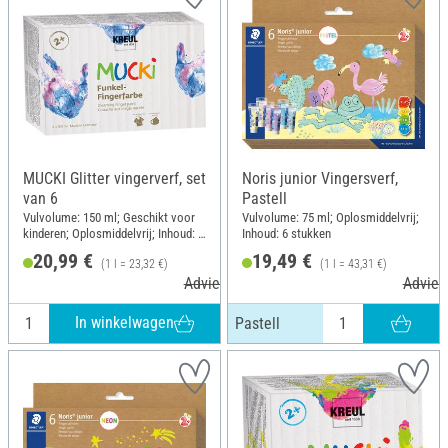
MUCKI Glitter vingerverf, set
Noris junior Vingersverf,
van 6
Pastell
Vulvolume: 150 ml; Geschikt voor
Vulvolume: 75 ml; Oplosmiddelvrij;
kinderen; Oplosmiddelvrij; Inhoud: 6
Inhoud: 6 stukken
stukken
20,99 €
19,49 €
(1 l = 23,32 €)
(1 l = 43,31 €)
Adviesprijs 25,99 €
Adviesp
In winkelwagen
Pastell