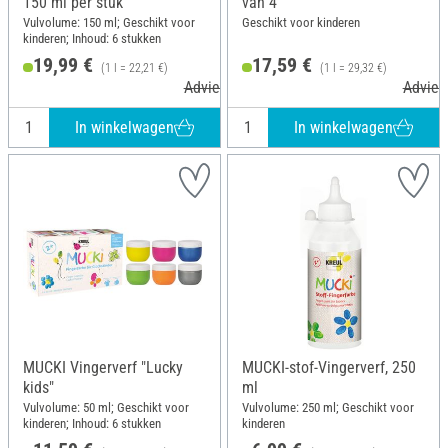
150 ml per stuk
van 4
Vulvolume: 150 ml; Geschikt voor
Geschikt voor kinderen
kinderen; Inhoud: 6 stukken
19,99 €
17,59 €
(1 l = 22,21 €)
(1 l = 29,32 €)
Adviesprijs 23,99 €
Adviesp
In winkelwagen
In winkelwagen
MUCKI Vingerverf "Lucky
MUCKI-stof-Vingerverf, 250
kids"
ml
Vulvolume: 50 ml; Geschikt voor
Vulvolume: 250 ml; Geschikt voor
kinderen; Inhoud: 6 stukken
kinderen