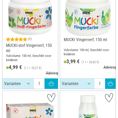
(1)
MUCKI Vingerverf, 150 ml
MUCKI-stof-Vingerverf, 150
Vulvolume: 150 ml; Geschikt voor
ml
kinderen
Vulvolume: 150 ml; Geschikt voor
kinderen
3,99 €
(1 l = 26,60 €)
4,99 €
Adviespr
(1 l = 33,27 €)
Adviesprijs 5,89 €