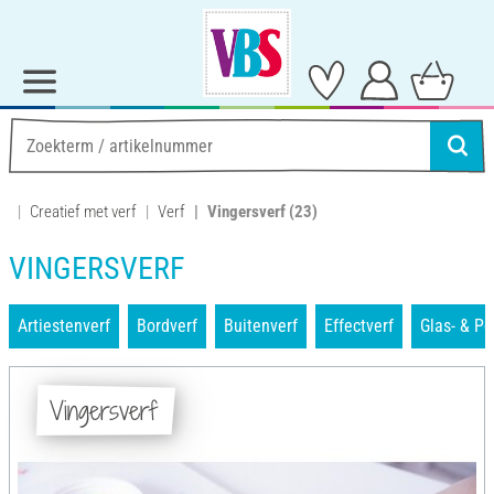
Creatief met verf
Verf
Vingersverf
(23)
VINGERSVERF
Artiestenverf
Bordverf
Buitenverf
Effectverf
Glas- & Po
Vingersverf