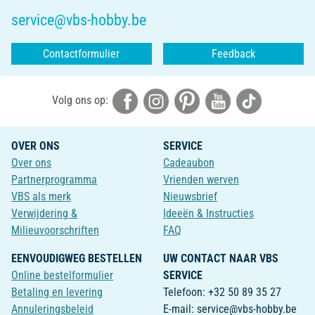
service@vbs-hobby.be
Contactformulier
Feedback
Volg ons op:
OVER ONS
SERVICE
Over ons
Cadeaubon
Partnerprogramma
Vrienden werven
VBS als merk
Nieuwsbrief
Verwijdering &
Ideeën & Instructies
Milieuvoorschriften
FAQ
EENVOUDIGWEG BESTELLEN
UW CONTACT NAAR VBS
Online bestelformulier
SERVICE
Betaling en levering
Telefoon: +32 50 89 35 27
Annuleringsbeleid
E-mail: service@vbs-hobby.be