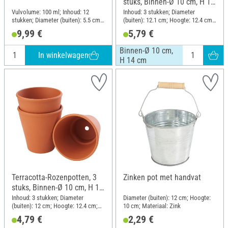
stuks, Binnen-Ø 10 cm, H 14
cm
Vulvolume: 100 ml; Inhoud: 12
Inhoud: 3 stukken; Diameter
stukken; Diameter (buiten): 5.5 cm;
(buiten): 12.1 cm; Hoogte: 12.4 cm;
Hoogte: 7 cm; Materiaal: Glas
Materiaal: Terracotta
9,99 €
5,79 €
Binnen-Ø 10 cm,
In winkelwagen
H 14 cm
Terracotta-Rozenpotten, 3
Zinken pot met handvat
stuks, Binnen-Ø 10 cm, H 12
cm
Inhoud: 3 stukken; Diameter
Diameter (buiten): 12 cm; Hoogte:
(buiten): 12 cm; Hoogte: 12.4 cm;
10 cm; Materiaal: Zink
Materiaal: Terracotta
4,79 €
2,29 €