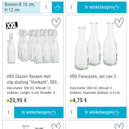
Binnen-Ø 10 cm,
In winkelwagen
H 12 cm
VBS Glazen flessen met
VBS Flesvazen, set van 3
clip-sluiting "Vierkant", 500
ml, 12 stuks
Vulvolume: 500 ml; Inhoud: 12
Vulvolume: 300 ml; Inhoud: 3
stukken; Lengte: 6 cm; Breedte: 6
stukken; Diameter (buiten): 6.5 cm;
cm; Hoogte: 27; Materiaal: Glas,
Hoogte: 18.5 cm; Materiaal: Glas
23,95 €
4,75 €
Metaal, Kunststof
In winkelwagen
In winkelwagen