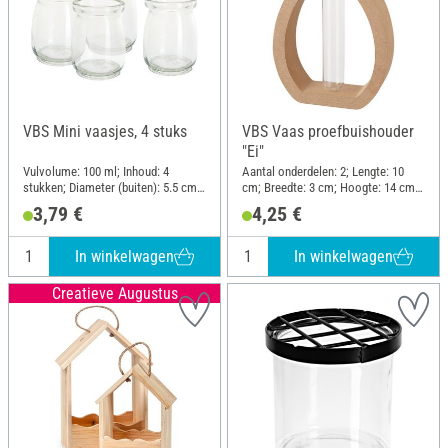
VBS Mini vaasjes, 4 stuks
VBS Vaas proefbuishouder
"Ei"
Vulvolume: 100 ml; Inhoud: 4
Aantal onderdelen: 2; Lengte: 10
stukken; Diameter (buiten): 5.5 cm;
cm; Breedte: 3 cm; Hoogte: 14 cm;
Hoogte: 7 cm; Materiaal: Glas
Materiaal: MDF-hout, Glas
3,79 €
4,25 €
In winkelwagen
In winkelwagen
Creatieve Augustus