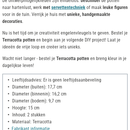
De ontwerpmogelijkheden zijn eindeloos:
beschilder
de potten
naar hartenlust, werk
met
servettentechniek
of maak
leuke figuren
voor in de tuin. Verrijk je huis met
unieke, handgemaakte
decoraties
.
Nu is het tijd om je creativiteit engelenvleugels te geven. Bestel je
Terracotta potten
en begin aan je volgende DIY project! Laat je
ideeën de vrije loop en creëer iets unieks.
Wacht niet langer - bestel je
Terracotta potten
en breng kleur in je
dagelijkse leven!
Leeftijdsadvies: Er is geen leeftijdsaanbeveling
Diameter (buiten): 17,7 cm
Diameter (binnenin): 16,2 cm
Diameter (bodem): 9,7 cm
Hoogte: 15 cm
Inhoud: 2 stukken
Materiaal: Terracotta
Fabrikant informatie