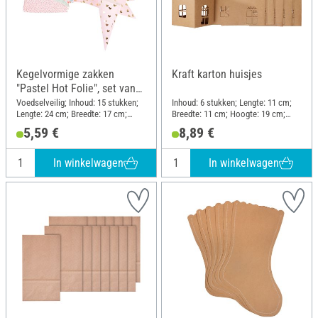
Kegelvormige zakken
Kraft karton huisjes
"Pastel Hot Folie", set van
15
Voedselveilig; Inhoud: 15 stukken;
Inhoud: 6 stukken; Lengte: 11 cm;
Lengte: 24 cm; Breedte: 17 cm;
Breedte: 11 cm; Hoogte: 19 cm;
Hoogte: 17 cm; Materiaal: Papier
Materiaal: Kraftpapier
5,59 €
8,89 €
In winkelwagen
In winkelwagen