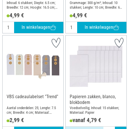
Inhoud: 6 stukken; Diepte: 6.5 cm;
Grammage: 300 g/m²; Inhoud: 10
Breedte: 12 cm; Hoogte: 16.5 cm;
stukken; Lengte: 10 cm; Breedte: 6
Materiaal: Papier
cm; Hoogte: 16 cm; Materiaal:
4,99 €
4,99 €
Karton
In winkelwagen
In winkelwagen
VBS cadeaulabelset "Trend"
Papieren zakken, blanco,
blokbodem
Aantal onderdelen: 25; Lengte: 7.5
Voedselveilig; Inhoud: 15 stukken;
cm; Breedte: 4 cm; Materiaal:
Materiaal: Papier
Papier
2,99 €
vanaf 4,79 €