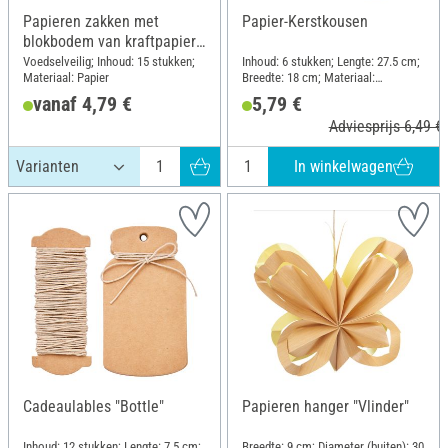
Papieren zakken met
Papier-Kerstkousen
blokbodem van kraftpapier,
15 stuks
Voedselveilig; Inhoud: 15 stukken;
Inhoud: 6 stukken; Lengte: 27.5 cm;
Materiaal: Papier
Breedte: 18 cm; Materiaal:
Kraftpapier
vanaf 4,79 €
5,79 €
Adviesprijs 6,49 €
In winkelwagen
Cadeaulables "Bottle"
Papieren hanger "Vlinder"
Inhoud: 12 stukken; Lengte: 7.5 cm;
Breedte: 9 cm; Diameter (buiten): 30