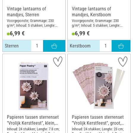
Vintage lantaarns of
Vintage lantaarns of
mandjes, Sterren
mandjes, Kerstboom
Voorgeponste; Grammage: 230
Voorgeponste; Grammage: 230
g/m²; Inhoud: 5 stukken; Lengte:
g/m²; Inhoud: 5 stukken; Lengte:
11.5 cm; Breedte: 8 cm; Hoogte: 13
11.5 cm; Breedte: 8 cm; Hoogte: 13
6,99 €
6,99 €
cm; Materiaal: Kraftpapier
cm; Materiaal: Kraftpapier
Sterren
Kerstboom
Papieren tassen sterrenset
Papieren tassen sterrenset
"Vrolijk Kerstfeest", klein,
"Vrolijk Kerstfeest", groot,
wit
Roze
Inhoud: 24 stukken; Lengte: 7.8 cm;
Inhoud: 24 stukken; Lengte: 23 cm;