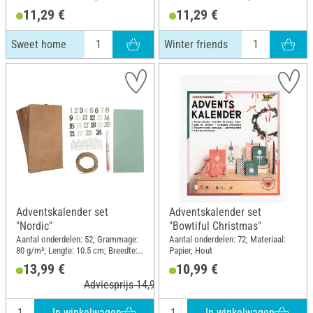
11,29 €
11,29 €
Sweet home
Winter friends
Adventskalender set
Adventskalender set
"Nordic"
"Bowtiful Christmas"
Aantal onderdelen: 52; Grammage:
Aantal onderdelen: 72; Materiaal:
80 g/m²; Lengte: 10.5 cm; Breedte: 6
Papier, Hout
cm; Hoogte: 21 cm; Materiaal:
13,99 €
10,99 €
Papier, Hout, Jute
Adviesprijs 14,99 €
In winkelwagen
In winkelwagen