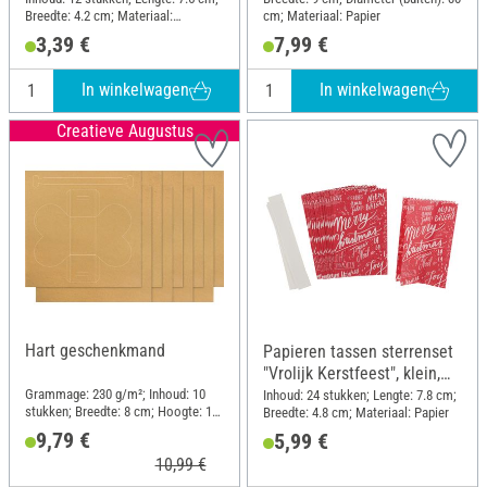
Breedte: 4.2 cm; Materiaal:
cm; Materiaal: Papier
Kraftpapier
3,39 €
7,99 €
In winkelwagen
In winkelwagen
Creatieve Augustus
Hart geschenkmand
Papieren tassen sterrenset
"Vrolijk Kerstfeest", klein,
Rood
Grammage: 230 g/m²; Inhoud: 10
Inhoud: 24 stukken; Lengte: 7.8 cm;
stukken; Breedte: 8 cm; Hoogte: 18
Breedte: 4.8 cm; Materiaal: Papier
cm; Materiaal: Papier
9,79 €
5,99 €
10,99 €