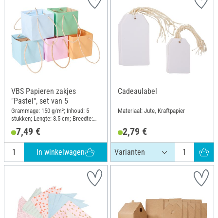
VBS Papieren zakjes
Cadeaulabel
"Pastel", set van 5
Grammage: 150 g/m²; Inhoud: 5
Materiaal: Jute, Kraftpapier
stukken; Lengte: 8.5 cm; Breedte:
8.5 cm; Hoogte: 8.5 cm; Materiaal:
7,49 €
2,79 €
Papier
In winkelwagen