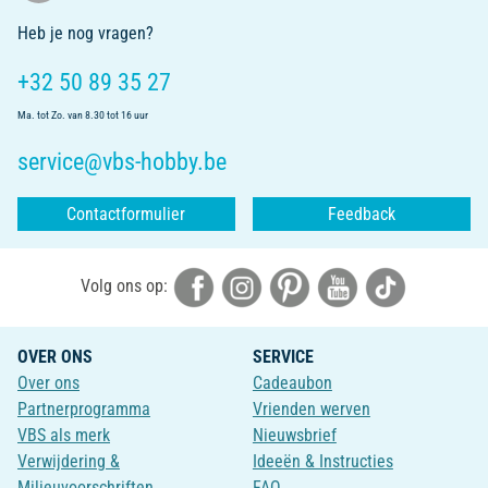
Heb je nog vragen?
+32 50 89 35 27
Ma. tot Zo. van 8.30 tot 16 uur
service@vbs-hobby.be
Contactformulier
Feedback
Volg ons op:
OVER ONS
SERVICE
Over ons
Cadeaubon
Partnerprogramma
Vrienden werven
VBS als merk
Nieuwsbrief
Verwijdering &
Ideeën & Instructies
Milieuvoorschriften
FAQ