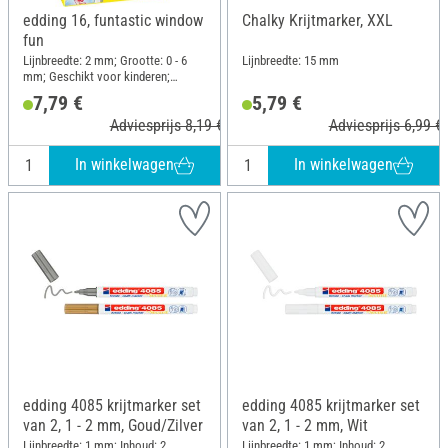
edding 16, funtastic window
Chalky Krijtmarker, XXL
fun
Lijnbreedte: 2 mm; Grootte: 0 - 6
Lijnbreedte: 15 mm
mm; Geschikt voor kinderen;
Inhoud: 5 stukken; Materiaal:
7,79 €
5,79 €
Kunststof
Adviesprijs 8,19 €
Adviesprijs 6,99 €
In winkelwagen
In winkelwagen
edding 4085 krijtmarker set
edding 4085 krijtmarker set
van 2, 1 - 2 mm, Goud/Zilver
van 2, 1 - 2 mm, Wit
Lijnbreedte: 1 mm; Inhoud: 2
Lijnbreedte: 1 mm; Inhoud: 2