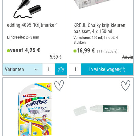
edding 4095 "Krijtmarker"
KREUL Chalky krijt kleuren
basisset, 4 x 150 ml
Lijnbreedte: 2 - 3 mm
Vulvolume: 150 ml; Inhoud: 4
stukken
vanaf 4,25 €
16,99 €
(1 l = 28,32 €)
5,59 €
Adviesp
In winkelwagen