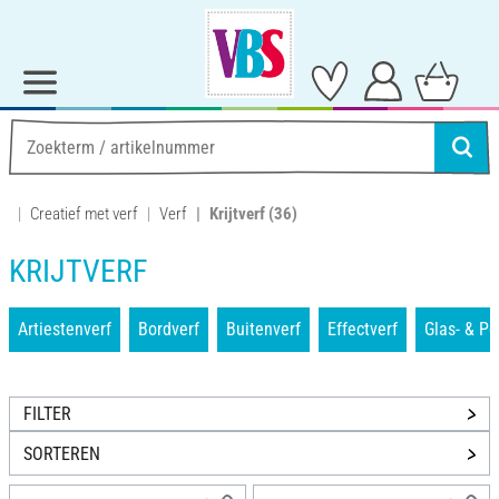
Creatief met verf
Verf
Krijtverf
(36)
KRIJTVERF
Artiestenverf
Bordverf
Buitenverf
Effectverf
Glas- & Po
FILTER
SORTEREN