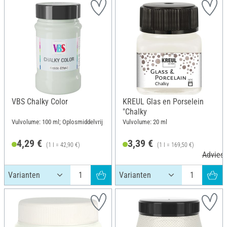
VBS Chalky Color
KREUL Glas en Porselein
"Chalky
Vulvolume: 100 ml; Oplosmiddelvrij
Vulvolume: 20 ml
4,29 €
3,39 €
(1 l = 42,90 €)
(1 l = 169,50 €)
Adviesp