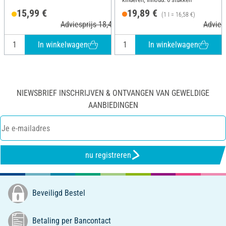
15,99 €
19,89 €
(1 l = 16,58 €)
Adviesprijs 18,49 €
Adviesp
In winkelwagen
In winkelwagen
NIEWSBRIEF INSCHRIJVEN & ONTVANGEN VAN GEWELDIGE
AANBIEDINGEN
nu registreren
Beveiligd Bestel
Betaling per Bancontact