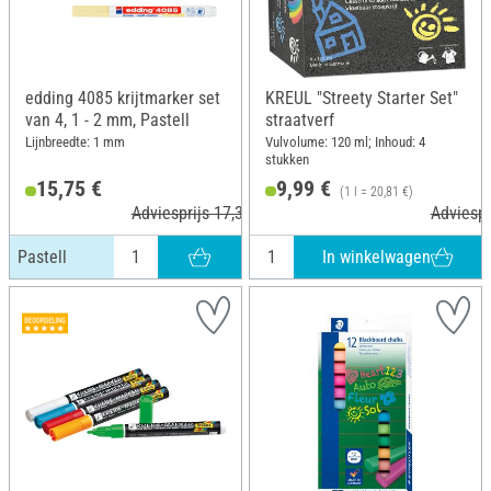
edding 4085 krijtmarker set
KREUL "Streety Starter Set"
van 4, 1 - 2 mm, Pastell
straatverf
Lijnbreedte: 1 mm
Vulvolume: 120 ml; Inhoud: 4
stukken
15,75 €
9,99 €
(1 l = 20,81 €)
Adviesprijs 17,39 €
Adviespr
In winkelwagen
Pastell