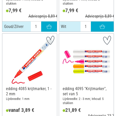
stukken
stukken
7,99 €
7,99 €
Adviesprijs 8,89 €
Adviesprijs 8,89 €
Goud/Zilver
Wit
edding 4085 krijtmarker, 1 -
edding 4095 "Krijtmarker",
2 mm
set van 5
Lijnbreedte: 1 mm
Lijnbreedte: 2 - 3 mm; Inhoud: 5
stukken
vanaf 3,89 €
21,89 €
Adviesprijs 23,79