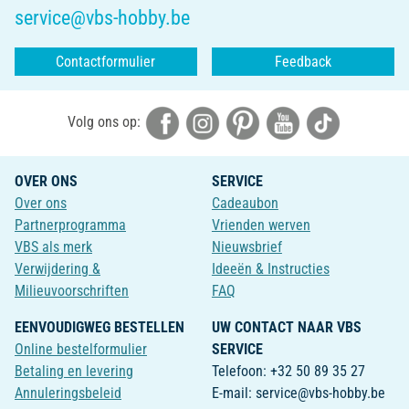
service@vbs-hobby.be
Contactformulier
Feedback
Volg ons op:
OVER ONS
SERVICE
Over ons
Cadeaubon
Partnerprogramma
Vrienden werven
VBS als merk
Nieuwsbrief
Verwijdering &
Ideeën & Instructies
Milieuvoorschriften
FAQ
EENVOUDIGWEG BESTELLEN
UW CONTACT NAAR VBS
Online bestelformulier
SERVICE
Betaling en levering
Telefoon: +32 50 89 35 27
Annuleringsbeleid
E-mail: service@vbs-hobby.be