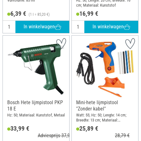
Vulvolume: 85 ml
Hz: 50; Lengte: 20 cm; Breedte: 16
cm; Materiaal: Kunststof
6,39 €
16,99 €
(1 l = 85,20 €)
In winkelwagen
In winkelwagen
Bosch Hete lijmpistool PKP
Mini-hete lijmpistool
18 E
"Zonder kabel"
Hz: 50; Materiaal: Kunststof, Metaal
Watt: 55; Hz: 50; Lengte: 14 cm;
Breedte: 13 cm; Materiaal:
Kunststof
33,99 €
25,89 €
Adviesprijs 37,99 €
28,79 €