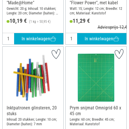
"Made@Home"
"Flower Power", met kabel
Gewicht: 20 g; Inhoud: 10 stukken;
Watt: 15; Lengte: 12 cm; Breedte: 12
Lengte: 20 cm; Diameter (buiten): 11
cm; Materiaal: Kunststof
mm
10,19 €
11,29 €
(1 kg = 50,95 €)
Adviesprijs 12,49
In winkelwagen
In winkelwagen
Inktpatronen glinsteren, 20
Prym snijmat Omnigrid 60 x
stuks
45 cm
Inhoud: 20 stukken; Lengte: 10 cm;
Lengte: 60 cm; Breedte: 45 cm;
Diameter (buiten): 7 mm
Materiaal: Kunststof