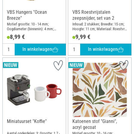
VBS Hangers "Ocean
VBS Roestvrijstalen
Breeze"
zeepsnijder, set van 2
Motief grootte: 10 - 14 mm;
Inhoud: 2 stukken; Breedte: 15 cm;
Oogdiameter (binnenin): 4 mm;
Hoogte: 11 cm; Materiaal: Roestvrij
Inhoud: 3 stukken; Materiaal:
staal, Hout
8,99 €
9,99 €
Metaal
In winkelwagen
In winkelwagen
Miniatuurset "Koffie"
Katoenen stof "Gianni",
acryl gecoat
Aantal onderdelen: 3; Grootte: 1.7 -
Motief grootte: 10 - 16 cm;