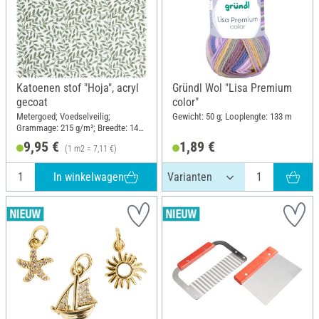
Katoenen stof "Hoja", acryl
Gründl Wol "Lisa Premium
gecoat
color"
Metergoed; Voedselveilig;
Gewicht: 50 g; Looplengte: 133 m
Grammage: 215 g/m²; Breedte: 140
cm
9,95 €
1,89 €
(1 m2 = 7,11 €)
In winkelwagen