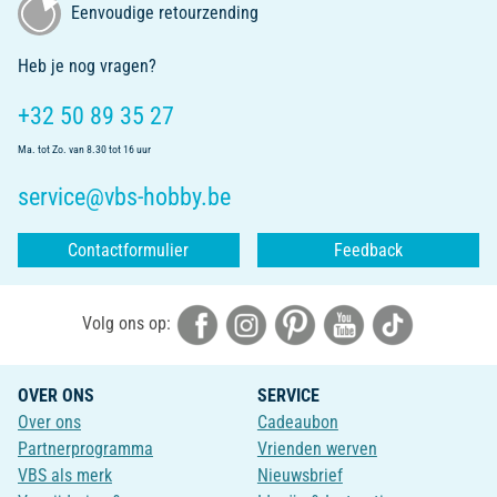
Eenvoudige retourzending
Heb je nog vragen?
+32 50 89 35 27
Ma. tot Zo. van 8.30 tot 16 uur
service@vbs-hobby.be
Contactformulier
Feedback
Volg ons op:
OVER ONS
SERVICE
Over ons
Cadeaubon
Partnerprogramma
Vrienden werven
VBS als merk
Nieuwsbrief