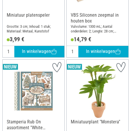
Miniatuur platenspeler
VBS Siliconen zeepmal in
houten box
Grootte: 3 cm; Inhoud: 1 stuk;
Vulvolume: 1300 mL; Aantal
Materiaal: Metaal, Kunststof
onderdelen: 2; Lengte: 28 cm;
Breedte: 8.6 cm; Hoogte: 8.6 cm;
3,99 €
14,79 €
Materiaal: Siliconen, Dennenhout
In winkelwagen
In winkelwagen
Stamperia Rub On
Miniatuurplant "Monstera"
assortiment "White