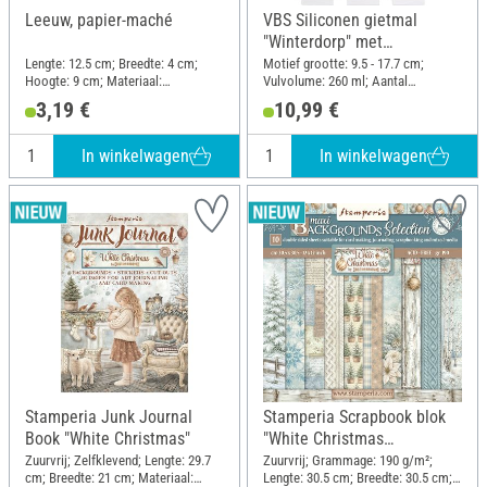
Leeuw, papier-maché
VBS Siliconen gietmal
"Winterdorp" met
insteekrand
Lengte: 12.5 cm; Breedte: 4 cm;
Motief grootte: 9.5 - 17.7 cm;
Hoogte: 9 cm; Materiaal:
Vulvolume: 260 ml; Aantal
Papiermache
onderdelen: -1 - 6; Materiaal:
3,19 €
10,99 €
Siliconen
In winkelwagen
In winkelwagen
Stamperia Junk Journal
Stamperia Scrapbook blok
Book "White Christmas"
"White Christmas
Backgrounds"
Zuurvrij; Zelfklevend; Lengte: 29.7
Zuurvrij; Grammage: 190 g/m²;
cm; Breedte: 21 cm; Materiaal:
Lengte: 30.5 cm; Breedte: 30.5 cm;