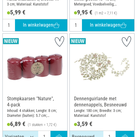
3 cm; Materiaal: Kunststof
Metergoed; Voedselveilig;
Grammage: 215 g/m²; Breedte: 140
5,99 €
9,95 €
(1 m2 = 7,11 €)
cm
In winkelwagen
In winkelwagen
Stompkaarsen "Nature",
Dennenguirlande met
4‑pack
dennenappels, Besneeuwd
Inhoud: 4 stukken; Lengte: 8 cm;
Lengte: 180 cm; Breedte: 3 cm;
Diameter (buiten): 5.7 cm;
Materiaal: Kunststof
Materiaal: Paraffine, Stearin
6,89 €
3,59 €
(1 stukken = 1,72 €)
Besneeuwd