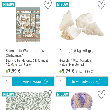
Stamperia Washi pad "White
Albast, 1.5 kg, wit-grijs
Christmas"
Zuurvrij; Zelfklevend; DIN-formaat
Gewicht: 1.5 kg; Materiaal:
A5; Materiaal: Papier
Natuurlijk materiaal
7,99 €
5,79 €
(1 kg = 3,86 €)
In winkelwagen
In winkelwagen