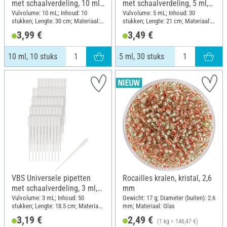
met schaalverdeling, 10 ml,
met schaalverdeling, 5 ml,
10 stuks
30 stuks
Vulvolume: 10 mL; Inhoud: 10
Vulvolume: 5 mL; Inhoud: 30
stukken; Lengte: 30 cm; Materiaal:
stukken; Lengte: 21 cm; Materiaal:
Kunststof
Kunststof
3,99 €
3,49 €
10 ml, 10 stuks
5 ml, 30 stuks
VBS Universele pipetten
Rocailles kralen, kristal, 2,6
met schaalverdeling, 3 ml,
mm
50 stuks
Vulvolume: 3 mL; Inhoud: 50
Gewicht: 17 g; Diameter (buiten): 2.6
stukken; Lengte: 18.5 cm; Materiaal:
mm; Materiaal: Glas
Kunststof
3,19 €
2,49 €
(1 kg = 146,47 €)