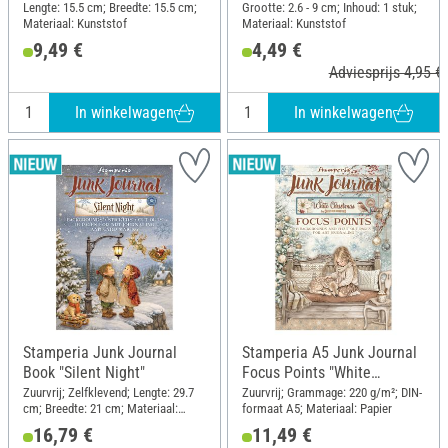
Christmas"
Lengte: 15.5 cm; Breedte: 15.5 cm;
Grootte: 2.6 - 9 cm; Inhoud: 1 stuk;
Materiaal: Kunststof
Materiaal: Kunststof
9,49 €
4,49 €
Adviesprijs 4,95 €
In winkelwagen
In winkelwagen
Stamperia Junk Journal
Stamperia A5 Junk Journal
Book "Silent Night"
Focus Points "White
Christmas"
Zuurvrij; Zelfklevend; Lengte: 29.7
Zuurvrij; Grammage: 220 g/m²; DIN-
cm; Breedte: 21 cm; Materiaal:
formaat A5; Materiaal: Papier
Papier
16,79 €
11,49 €