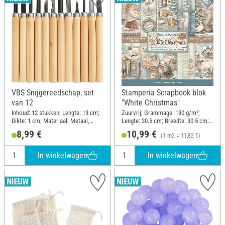
VBS Snijgereedschap, set
Stamperia Scrapbook blok
van 12
"White Christmas"
Inhoud: 12 stukken; Lengte: 13 cm;
Zuurvrij; Grammage: 190 g/m²;
Dikte: 1 cm; Materiaal: Metaal,
Lengte: 30.5 cm; Breedte: 30.5 cm;
Dennenhout
Materiaal: Papier
8,99 €
10,99 €
(1 m2 = 11,82 €)
In winkelwagen
In winkelwagen