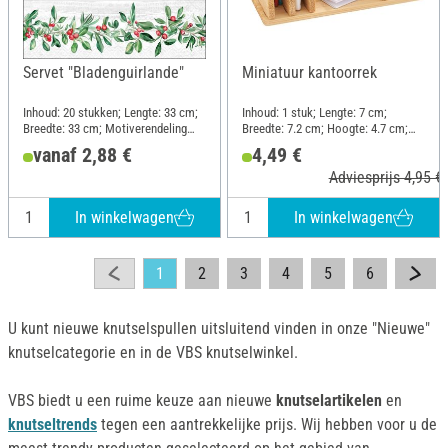
Servet "Bladenguirlande"
Miniatuur kantoorrek
Inhoud: 20 stukken; Lengte: 33 cm;
Inhoud: 1 stuk; Lengte: 7 cm;
Breedte: 33 cm; Motiverendeling
Breedte: 7.2 cm; Hoogte: 4.7 cm;
geheel motief; Materiaal: Papier
Materiaal: Hout, Kunststof, Karton
vanaf 2,88 €
4,49 €
Adviesprijs 4,95 €
In winkelwagen
In winkelwagen
1
2
3
4
5
6
U kunt nieuwe knutselspullen uitsluitend vinden in onze "Nieuwe"
knutselcategorie en in de VBS knutselwinkel.
VBS biedt u een ruime keuze aan nieuwe
knutselartikelen
en
knutseltrends
tegen een aantrekkelijke prijs. Wij hebben voor u de