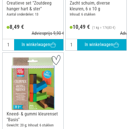
Creatieve set "Zoutdeeg
Zacht schuim, diverse
hanger hart & ster"
kleuren, 6 x 10 g
Aantal onderdelen: 13
Inhoud: 6 stukken
8,49 €
10,49 €
(1 kg = 174,83 €)
Adviesprijs 9,90 €
Advi
In winkelwagen
In winkelwagen
Kneed- & gummi kleurenset
"Basis"
Gewicht: 20 g; Inhoud: 6 stukken