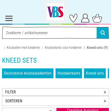
Knutselen met kinderen
Knutselsets voor kinderen
Kneed sets
(9)
KNEED SETS
Decoratieve knutselpakketten
Handwerksets
Kneed sets
FILTER
SORTEREN
Creatieve Augustus