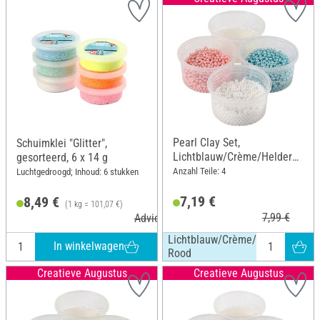
Pearl Clay Set,
Schuimklei "Glitter",
Lichtblauw/Crème/Helder
gesorteerd, 6 x 14 g
Rood
Anzahl Teile: 4
Luchtgedroogd; Inhoud: 6 stukken
7,19 €
8,49 €
(1 kg = 101,07 €)
7,99 €
Adviesprijs 10,92 €
Lichtblauw/Crème/Helder
In winkelwagen
Rood
Creatieve Augustus
Creatieve Augustus