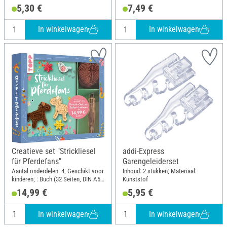
cm; Dikte: 3 mm; Materiaal:
5,30 €
7,49 €
Multiplex
In winkelwagen
In winkelwagen
Creatieve set "Strickliesel
addi-Express
für Pferdefans"
Garengeleiderset
Aantal onderdelen: 4; Geschikt voor
Inhoud: 2 stukken; Materiaal:
kinderen; : Buch (32 Seiten, DIN A5,
Kunststof
Softcover) mit Strickliesel und Garn
14,99 €
5,95 €
(100% Polyacryl).; DIN-formaat A5
In winkelwagen
In winkelwagen