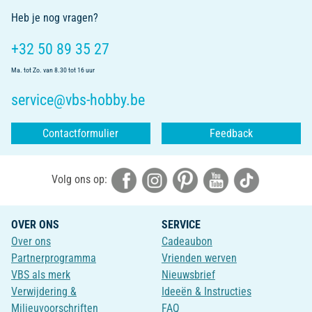
Heb je nog vragen?
+32 50 89 35 27
Ma. tot Zo. van 8.30 tot 16 uur
service@vbs-hobby.be
Contactformulier
Feedback
Volg ons op:
OVER ONS
SERVICE
Over ons
Cadeaubon
Partnerprogramma
Vrienden werven
VBS als merk
Nieuwsbrief
Verwijdering &
Ideeën & Instructies
Milieuvoorschriften
FAQ