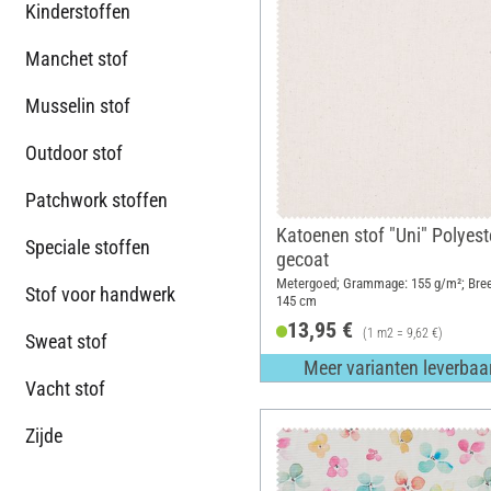
Kinderstoffen
Manchet stof
Musselin stof
Outdoor stof
Patchwork stoffen
Katoenen stof "Uni" Polyest
Speciale stoffen
gecoat
Metergoed; Grammage: 155 g/m²; Bree
Stof voor handwerk
145 cm
13,95 €
(1 m2 = 9,62 €)
Sweat stof
Meer varianten leverbaa
Vacht stof
Zijde