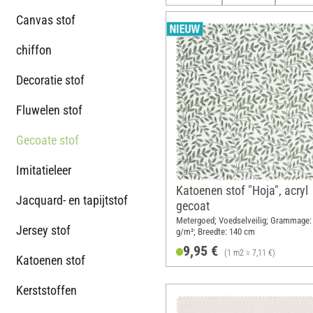
Canvas stof
chiffon
Decoratie stof
Fluwelen stof
Gecoate stof
Imitatieleer
Katoenen stof "Hoja", acryl
Jacquard- en tapijtstof
gecoat
Metergoed; Voedselveilig; Grammage:
Jersey stof
g/m²; Breedte: 140 cm
9,95 €
(1 m2 = 7,11 €)
Katoenen stof
Kerststoffen