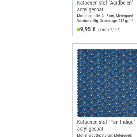
Katoenen stof "Aardbeien",
acryl gecoat
Motief grootte: 3 - 6 cm; Metergoed;
Voedselveilig; Grammage: 215 g/m²;
Breedte: 140 cm
9,95 €
(1 m2 = 7,11 €)
Katoenen stof "Fan Indigo"
acryl gecoat
Motief grootte: 3.5 cm; Metergoed;