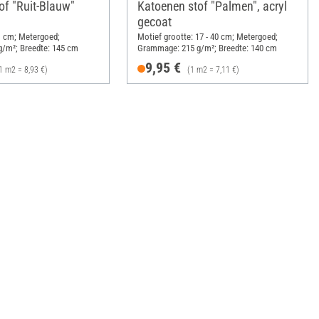
of "Ruit-Blauw"
Katoenen stof "Palmen", acryl
gecoat
1 cm; Metergoed;
Motief grootte: 17 - 40 cm; Metergoed;
/m²; Breedte: 145 cm
Grammage: 215 g/m²; Breedte: 140 cm
9,95 €
1 m2 = 8,93 €)
(1 m2 = 7,11 €)