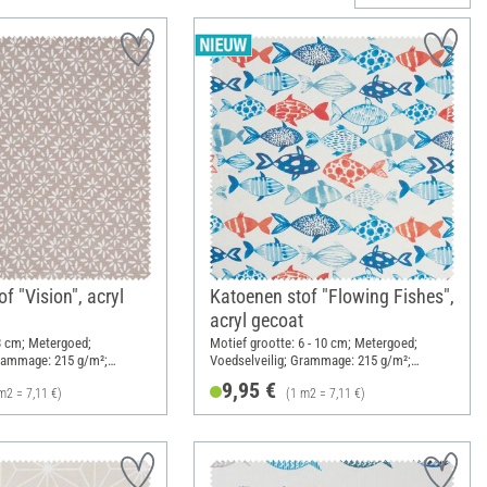
f "Vision", acryl
Katoenen stof "Flowing Fishes",
acryl gecoat
3 cm; Metergoed;
Motief grootte: 6 - 10 cm; Metergoed;
Grammage: 215 g/m²;
Voedselveilig; Grammage: 215 g/m²;
Breedte: 140 cm
9,95 €
m2 = 7,11 €)
(1 m2 = 7,11 €)