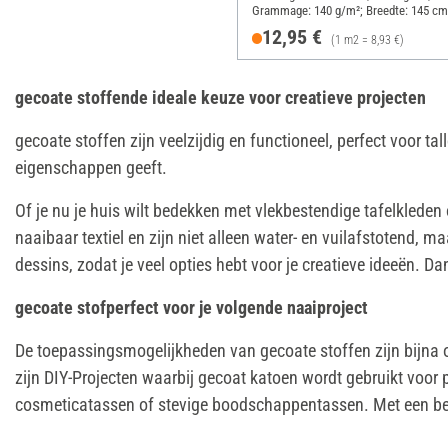
Grammage: 140 g/m²; Breedte: 145 cm
12,95 €
(1 m2 = 8,93 €)
gecoate stoffende ideale keuze voor creatieve projecten
gecoate stoffen zijn veelzijdig en functioneel, perfect voor 
eigenschappen geeft.
Of je nu je huis wilt bedekken met vlekbestendige tafelkleden
naaibaar textiel en zijn niet alleen water- en vuilafstotend, m
dessins, zodat je veel opties hebt voor je creatieve ideeën. Da
gecoate stofperfect voor je volgende naaiproject
De toepassingsmogelijkheden van gecoate stoffen zijn bijna o
zijn DIY-Projecten waarbij gecoat katoen wordt gebruikt voor p
cosmeticatassen of stevige boodschappentassen. Met een beet