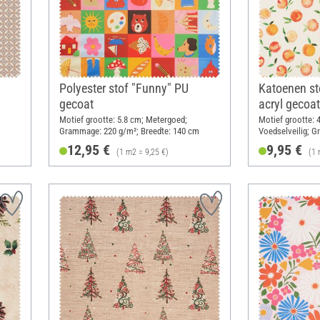
Polyester stof "Funny" PU
Katoenen st
gecoat
acryl gecoat
Motief grootte: 5.8 cm; Metergoed;
Motief grootte: 
Grammage: 220 g/m²; Breedte: 140 cm
Voedselveilig; 
Breedte: 140 cm
12,95 €
9,95 €
(1 m2 = 9,25 €)
(1 