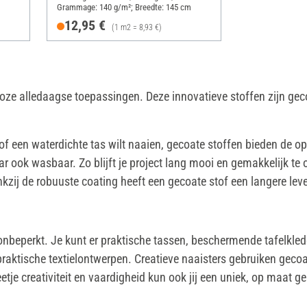
Grammage: 140 g/m²; Breedte: 145 cm
12,95 €
(1 m2 = 8,93 €)
talloze alledaagse toepassingen. Deze innovatieve stoffen zijn g
 of een waterdichte tas wilt naaien, gecoate stoffen bieden de 
aar ook wasbaar. Zo blijft je project lang mooi en gemakkelijk te
nkzij de robuuste coating heeft een gecoate stof een langere leve
nbeperkt. Je kunt er praktische tassen, beschermende tafelkled
raktische textielontwerpen. Creatieve naaisters gebruiken gecoat
je creativiteit en vaardigheid kun ook jij een uniek, op maat 