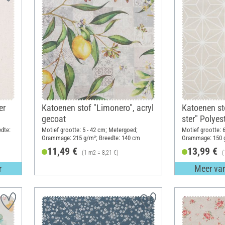
er
Katoenen stof "Limonero", acryl
Katoenen st
gecoat
ster" Polyes
dte:
Motief grootte: 5 - 42 cm; Metergoed;
Motief grootte: 
Grammage: 215 g/m²; Breedte: 140 cm
Grammage: 150 g
11,49 €
13,99 €
(1 m2 = 8,21 €)
(
r
Meer var