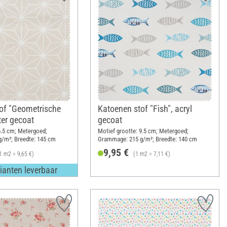
of "Geometrische
Katoenen stof "Fish", acryl
ter gecoat
gecoat
6.5 cm; Metergoed;
Motief grootte: 9.5 cm; Metergoed;
/m²; Breedte: 145 cm
Grammage: 215 g/m²; Breedte: 140 cm
9,95 €
1 m2 = 9,65 €)
(1 m2 = 7,11 €)
ianten leverbaar