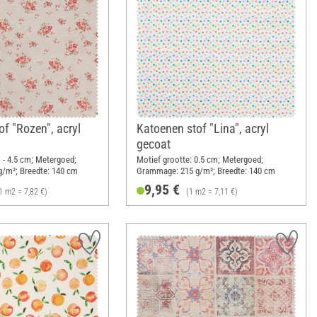
f "Rozen", acryl
Katoenen stof "Lina", acryl
gecoat
1 - 4.5 cm; Metergoed;
Motief grootte: 0.5 cm; Metergoed;
/m²; Breedte: 140 cm
Grammage: 215 g/m²; Breedte: 140 cm
9,95 €
1 m2 = 7,82 €)
(1 m2 = 7,11 €)