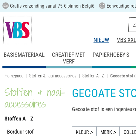
Gratis verzending vanaf 75 € binnen België
Eenvoudige ret
NIEUW
VBS XX
BASISMATERIAAL
CREATIEF MET
PAPIERHOBBY'S
VERF
Homepage
Stoffen & naai-accessoires
Stoffen A - Z
Gecoate stof
Stoffen & naai-
GECOATE ST
accessoires
Gecoate stof is een ingenieuze
Stoffen A - Z
Borduur stof
KLEUR
MERK
COLLE