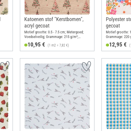
l
Katoenen stof "Kerstbomen",
Polyester s
acryl gecoat
gecoat
Motief grootte: 0.5 - 7.5 cm; Metergoed;
Motief grootte: 
Voedselveilig; Grammage: 215 g/m²;
Grammage: 220 g
Breedte: 140 cm
10,95 €
12,95 €
(1 m2 = 7,82 €)
(