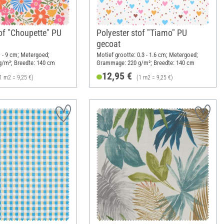
tof "Choupette" PU
Polyester stof "Tiamo" PU
gecoat
1 - 9 cm; Metergoed;
Motief grootte: 0.3 - 1.6 cm; Metergoed;
/m²; Breedte: 140 cm
Grammage: 220 g/m²; Breedte: 140 cm
12,95 €
1 m2 = 9,25 €)
(1 m2 = 9,25 €)