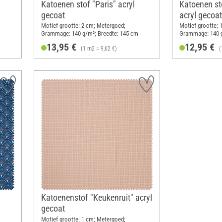
Katoenen stof "Paris" acryl
Katoenen st
gecoat
acryl gecoat
Motief grootte: 2 cm; Metergoed;
Motief grootte: 
Grammage: 140 g/m²; Breedte: 145 cm
Grammage: 140 g
13,95 €
12,95 €
(1 m2 = 9,62 €)
(
Katoenenstof "Keukenruit" acryl
gecoat
Motief grootte: 1 cm; Metergoed;