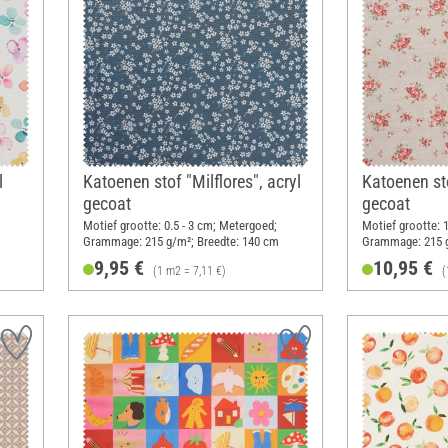
l
Katoenen stof "Milflores", acryl
Katoenen sto
gecoat
gecoat
Motief grootte: 0.5 - 3 cm; Metergoed;
Motief grootte: 
Grammage: 215 g/m²; Breedte: 140 cm
Grammage: 215 g
9,95 €
10,95 €
(1 m2 = 7,11 €)
(