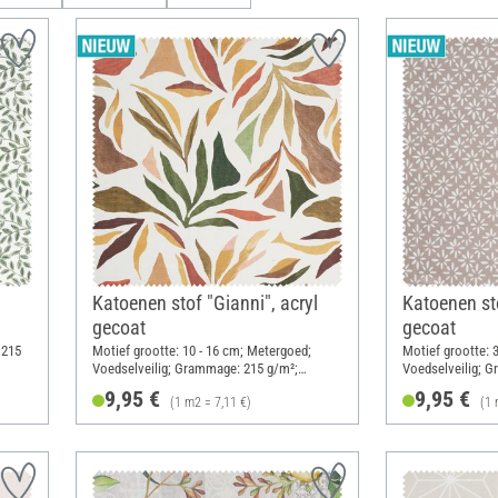
Katoenen stof "Gianni", acryl
Katoenen sto
gecoat
gecoat
 215
Motief grootte: 10 - 16 cm; Metergoed;
Motief grootte: 
Voedselveilig; Grammage: 215 g/m²;
Voedselveilig; 
Breedte: 140 cm
Breedte: 140 cm
9,95 €
9,95 €
(1 m2 = 7,11 €)
(1 