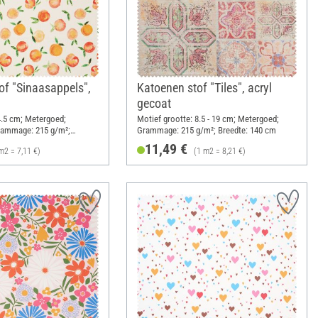
of "Sinaasappels",
Katoenen stof "Tiles", acryl
gecoat
4.5 cm; Metergoed;
Motief grootte: 8.5 - 19 cm; Metergoed;
Grammage: 215 g/m²;
Grammage: 215 g/m²; Breedte: 140 cm
11,49 €
m2 = 7,11 €)
(1 m2 = 8,21 €)