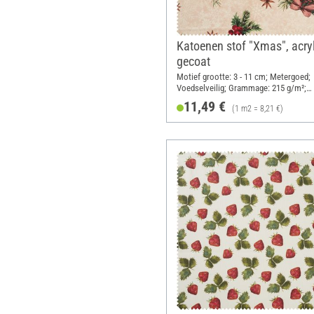
Katoenen stof "Xmas", acry
gecoat
Motief grootte: 3 - 11 cm; Metergoed;
Voedselveilig; Grammage: 215 g/m²;
Breedte: 140 cm
11,49 €
(1 m2 = 8,21 €)