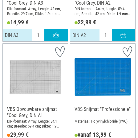
"Cool Grey, DIN A3
"Cool Grey, DIN A2
DIN-formaat: Array; Lengte: 42 cm;
DIN-formaat: Array; Lengte: 59.4
Breedte: 29.7 cm; Dikte: 1.9 mm;
cm; Breedte: 42 cm; Dikte: 1.9 mm;
Materiaal: Polyvinylchloride (PVC)
Materiaal: Polyvinylchloride (PVC)
14,99 €
22,99 €
DIN A3
DIN A2
VBS Opvouwbare snijmat
VBS Snijmat "Professionele"
"Cool Grey, DIN A1
DIN-formaat: Array; Lengte: 84.1
Materiaal: Polyvinylchloride (PVC)
cm; Breedte: 59.4 cm; Dikte: 1.9
mm; Materiaal: Polyvinylchloride
29,99 €
vanaf 13,99 €
(PVC)