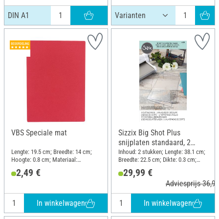
DIN A1
VBS Speciale mat
Sizzix Big Shot Plus
snijplaten standaard, 2
stuks
Lengte: 19.5 cm; Breedte: 14 cm;
Inhoud: 2 stukken; Lengte: 38.1 cm;
Hoogte: 0.8 cm; Materiaal:
Breedte: 22.5 cm; Dikte: 0.3 cm;
Kunststof
Materiaal: Kunststof
2,49 €
29,99 €
Adviesprijs 36,99
In winkelwagen
In winkelwagen