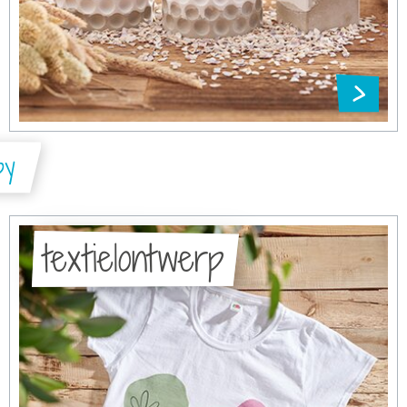
by
textielontwerp