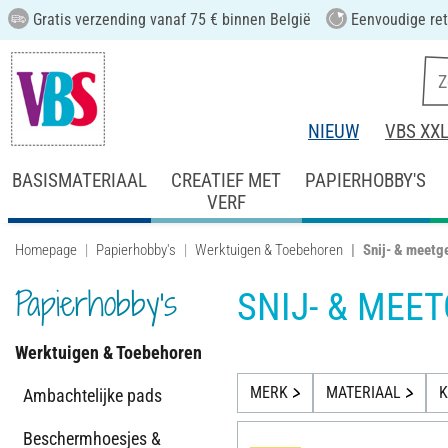
Gratis verzending vanaf 75 € binnen België
Eenvoudige ret
NIEUW
VBS XX
BASISMATERIAAL
CREATIEF MET
PAPIERHOBBY'S
VERF
Homepage
Papierhobby's
Werktuigen & Toebehoren
Snij- & meetg
Papierhobby's
SNIJ- & ME
Werktuigen & Toebehoren
MERK
MATERIAAL
K
Ambachtelijke pads
Beschermhoesjes &