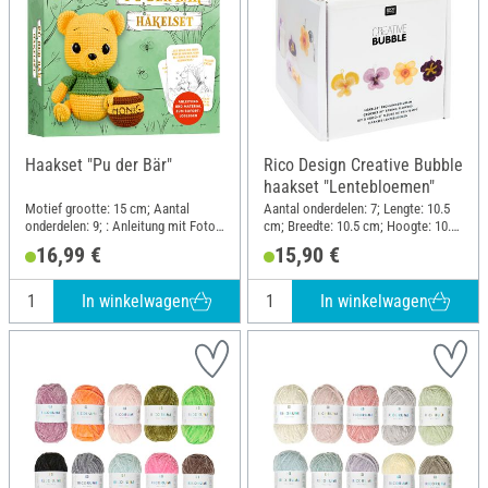
Haakset "Pu der Bär"
Rico Design Creative Bubble
haakset "Lentebloemen"
Motief grootte: 15 cm; Aantal
Aantal onderdelen: 7; Lengte: 10.5
onderdelen: 9; : Anleitung mit Fotos
cm; Breedte: 10.5 cm; Hoogte: 10.5
und Videos, Misch-Garn,
cm; Materiaal: Polyester (PES),
16,99 €
15,90 €
Häkelnadel, Füllwatte, Karten mit
Kunststof, Metaal, Papier
Zitaten; Lengte: 18 cm; Breedte: 16
cm; Hoogte: 5 cm; Materiaal:
In winkelwagen
In winkelwagen
Papier, Katoen, Polyacryl (PAN),
Polyester (PES)