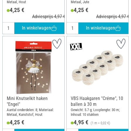
Metaal, Hout
Metaal, Jute
4,25 €
4,25 €
Adviesprijs 4,97 €
Adviesprijs 4,97 €
In winkelwagen
In winkelwagen
Mini Knutselkit haken
VBS Haakgaren "Créme", 10
"Engel"
ballen à 30 m
Aantal onderdelen: 8; Materiaal:
Gewicht: 5.7 g; Looplengte: 30 m;
Metaal, Kunststof, Hout
Inhoud: 10 stukken
4,25 €
4,95 €
(1 m = 0,02 €)