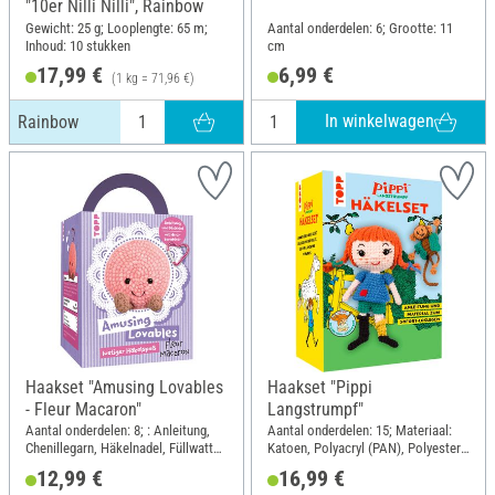
"10er Nilli Nilli", Rainbow
Gewicht: 25 g; Looplengte: 65 m;
Aantal onderdelen: 6; Grootte: 11
Inhoud: 10 stukken
cm
17,99 €
6,99 €
(1 kg = 71,96 €)
In winkelwagen
Rainbow
Haakset "Amusing Lovables
Haakset "Pippi
- Fleur Macaron"
Langstrumpf"
Aantal onderdelen: 8; : Anleitung,
Aantal onderdelen: 15; Materiaal:
Chenillegarn, Häkelnadel, Füllwatte,
Katoen, Polyacryl (PAN), Polyester
Sicherheitsaugen, Karabiner;
(PES), Kunststof, Draad
12,99 €
16,99 €
Lengte: 11 cm; Breedte: 11 cm;