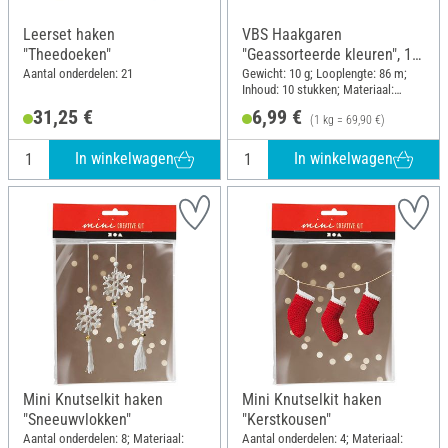
Leerset haken
VBS Haakgaren
"Theedoeken"
"Geassorteerde kleuren", 10
ballen à 86 m
Aantal onderdelen: 21
Gewicht: 10 g; Looplengte: 86 m;
Inhoud: 10 stukken; Materiaal:
Katoen
31,25 €
6,99 €
(1 kg = 69,90 €)
In winkelwagen
In winkelwagen
Mini Knutselkit haken
Mini Knutselkit haken
"Sneeuwvlokken"
"Kerstkousen"
Aantal onderdelen: 8; Materiaal:
Aantal onderdelen: 4; Materiaal: