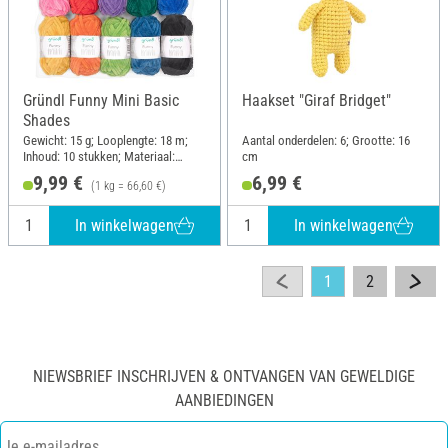
Gründl Funny Mini Basic
Haakset "Giraf Bridget"
Shades
Gewicht: 15 g; Looplengte: 18 m;
Aantal onderdelen: 6; Grootte: 16
Inhoud: 10 stukken; Materiaal:
cm
Polyester (PES)
9,99 €
6,99 €
(1 kg = 66,60 €)
In winkelwagen
In winkelwagen
1
2
NIEWSBRIEF INSCHRIJVEN & ONTVANGEN VAN GEWELDIGE
AANBIEDINGEN