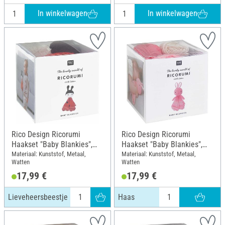
Hoogte: 14 cm; Materiaal: Polyester
(PES), Polyacryl (PAN), Kunststof,
In winkelwagen
In winkelwagen
Metaal
Rico Design Ricorumi
Rico Design Ricorumi
Haakset "Baby Blankies",
Haakset "Baby Blankies",
Lieveheersbeestje
Haas
Materiaal: Kunststof, Metaal,
Materiaal: Kunststof, Metaal,
Watten
Watten
17,99 €
17,99 €
Lieveheersbeestje
Haas