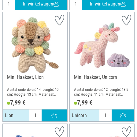
In winkelwagen
In winkelwagen
Mini Haakset, Lion
Mini Haakset, Unicorn
Aantal onderdelen: 14; Lengte: 10
Aantal onderdelen: 12; Lengte: 13.5
cm; Hoogte: 13 cm; Materiaal:
cm; Hoogte: 11 cm; Materiaal:
Kunststof, Metaal, Katoen,
Kunststof, Metaal, Katoen,
7,99 €
7,99 €
Polyester (PES)
Polyester (PES)
Lion
Unicorn