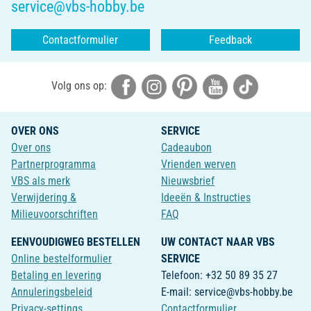
service@vbs-hobby.be
Contactformulier
Feedback
Volg ons op:
OVER ONS
SERVICE
Over ons
Cadeaubon
Partnerprogramma
Vrienden werven
VBS als merk
Nieuwsbrief
Verwijdering &
Ideeën & Instructies
Milieuvoorschriften
FAQ
EENVOUDIGWEG BESTELLEN
UW CONTACT NAAR VBS
Online bestelformulier
SERVICE
Betaling en levering
Telefoon: +32 50 89 35 27
Annuleringsbeleid
E-mail: service@vbs-hobby.be
Privacy-settings
Contactformulier