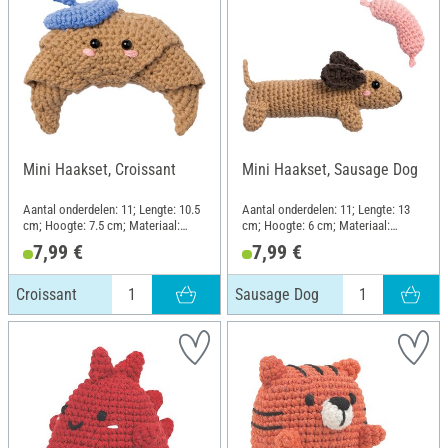
Mini Haakset, Croissant
Mini Haakset, Sausage Dog
Aantal onderdelen: 11; Lengte: 10.5
Aantal onderdelen: 11; Lengte: 13
cm; Hoogte: 7.5 cm; Materiaal:
cm; Hoogte: 6 cm; Materiaal:
Kunststof, Metaal, Katoen,
Kunststof, Metaal, Katoen,
7,99 €
7,99 €
Polyester (PES)
Polyester (PES)
Croissant
Sausage Dog