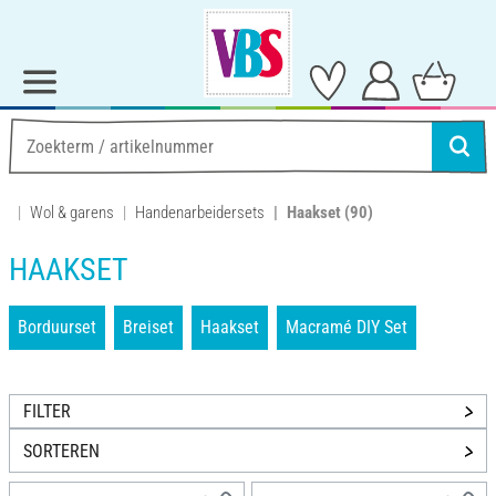
Wol & garens
Handenarbeidersets
Haakset
(90)
HAAKSET
Borduurset
Breiset
Haakset
Macramé DIY Set
FILTER
SORTEREN