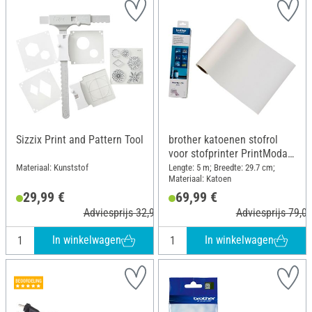
Sizzix Print and Pattern Tool
brother katoenen stofrol
voor stofprinter PrintModa
Studio HL-JF1, 29,7 cm x 5
Materiaal: Kunststof
Lengte: 5 m; Breedte: 29.7 cm;
Materiaal: Katoen
m
29,99 €
69,99 €
Adviesprijs 32,99 €
Adviesprijs 79,00
In winkelwagen
In winkelwagen