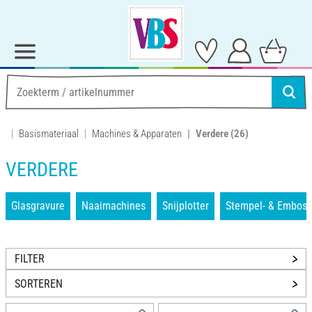
Basismateriaal
Machines & Apparaten
Verdere
(26)
VERDERE
Glasgravure
Naaimachines
Snijplotter
Stempel- & Embos
FILTER
SORTEREN