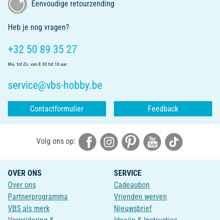
Eenvoudige retourzending
Heb je nog vragen?
+32 50 89 35 27
Ma. tot Zo. van 8.30 tot 16 uur
service@vbs-hobby.be
Contactformulier
Feedback
Volg ons op:
OVER ONS
SERVICE
Over ons
Cadeaubon
Partnerprogramma
Vrienden werven
VBS als merk
Nieuwsbrief