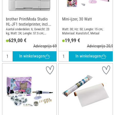
brother PrintModa Studio
Mini-ijzer, 30 Watt
HL-JF1 textielprinter, incl.
starterspakket
Aantal onderdelen: 6; Gewicht: 23
Watt: 30; Hz: 50; Lengte: 15 cm;
kg; Watt: 24; Lengte: 57.5 cm;
Materiaal: Kunststof, Metaal
Breedte: 48 cm; Hoogte: 38.5 cm;
629,00 €
19,99 €
Materiaal: Kunststof
Adviesprijs 699,00 €
Adviesprijs 20,95
In winkelwagen
In winkelwagen