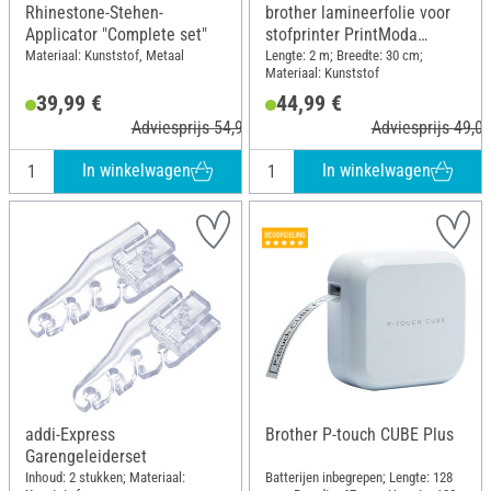
Rhinestone-Stehen-
brother lamineerfolie voor
Applicator "Complete set"
stofprinter PrintModa
Studio HL-JF1, 30cm x 2m
Materiaal: Kunststof, Metaal
Lengte: 2 m; Breedte: 30 cm;
Materiaal: Kunststof
39,99 €
44,99 €
Adviesprijs 54,95 €
Adviesprijs 49,00
In winkelwagen
In winkelwagen
addi-Express
Brother P-touch CUBE Plus
Garengeleiderset
Inhoud: 2 stukken; Materiaal:
Batterijen inbegrepen; Lengte: 128