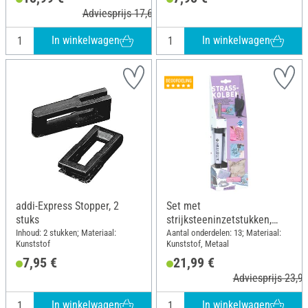
Adviesprijs 17,60 €
In winkelwagen
In winkelwagen
addi-Express Stopper, 2
Set met
stuks
strijksteeninzetstukken,
incl. 12 plukkers
Inhoud: 2 stukken; Materiaal:
Aantal onderdelen: 13; Materiaal:
Kunststof
Kunststof, Metaal
7,95 €
21,99 €
Adviesprijs 23,95
In winkelwagen
In winkelwagen