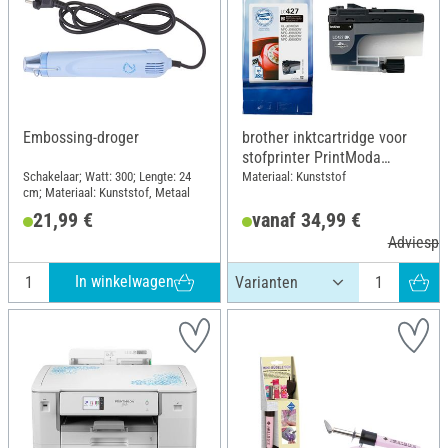
Embossing-droger
brother inktcartridge voor
stofprinter PrintModa
Studio HL-JF1
Schakelaar; Watt: 300; Lengte: 24
Materiaal: Kunststof
cm; Materiaal: Kunststof, Metaal
21,99 €
vanaf 34,99 €
Adviespri
In winkelwagen