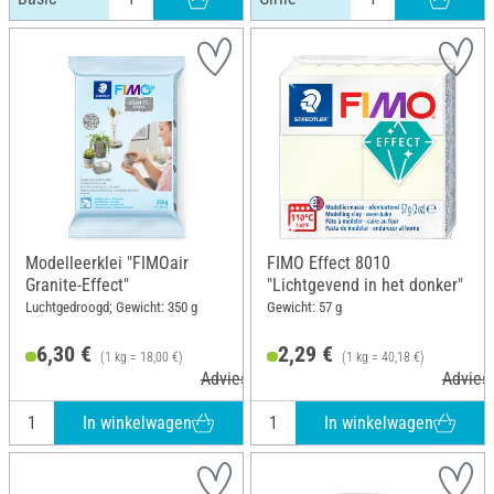
Modelleerklei "FIMOair
FIMO Effect 8010
Granite-Effect"
"Lichtgevend in het donker"
Luchtgedroogd; Gewicht: 350 g
Gewicht: 57 g
6,30 €
2,29 €
(1 kg = 18,00 €)
(1 kg = 40,18 €)
Adviesprijs 7,95 €
Adviesp
In winkelwagen
In winkelwagen