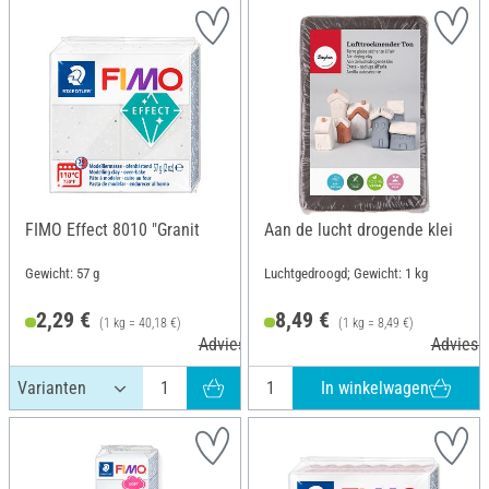
FIMO Effect 8010 "Granit
Aan de lucht drogende klei
Gewicht: 57 g
Luchtgedroogd; Gewicht: 1 kg
2,29 €
8,49 €
(1 kg = 40,18 €)
(1 kg = 8,49 €)
Adviesprijs 3,60 €
Adviespr
In winkelwagen