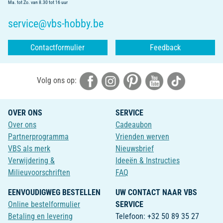
Ma. tot Zo. van 8.30 tot 16 uur
service@vbs-hobby.be
Contactformulier
Feedback
Volg ons op:
OVER ONS
SERVICE
Over ons
Cadeaubon
Partnerprogramma
Vrienden werven
VBS als merk
Nieuwsbrief
Verwijdering &
Ideeën & Instructies
Milieuvoorschriften
FAQ
EENVOUDIGWEG BESTELLEN
UW CONTACT NAAR VBS
Online bestelformulier
SERVICE
Betaling en levering
Telefoon: +32 50 89 35 27