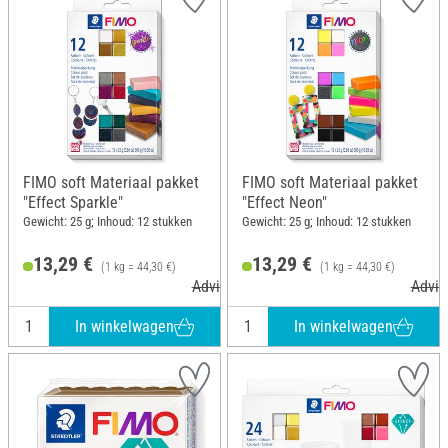
FIMO soft Materiaal pakket
FIMO soft Materiaal pakket
"Effect Sparkle"
"Effect Neon"
Gewicht: 25 g; Inhoud: 12 stukken
Gewicht: 25 g; Inhoud: 12 stukken
13,29 €
13,29 €
(1 kg = 44,30 €)
(1 kg = 44,30 €)
Adviesprijs 18,95 €
Advie
In winkelwagen
In winkelwagen