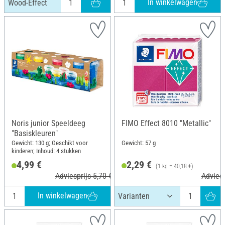
In winkelwagen
Wood-Effect
Noris junior Speeldeeg
FIMO Effect 8010 "Metallic"
"Basiskleuren"
Gewicht: 130 g; Geschikt voor
Gewicht: 57 g
kinderen; Inhoud: 4 stukken
4,99 €
2,29 €
(1 kg = 40,18 €)
Adviesprijs 5,70 €
Adviesp
In winkelwagen