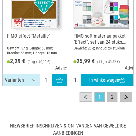
FIMO effect "Metallic"
FIMO soft materiaalpakket
"Effect", set van 24 stuks,
600 g
Gewicht: 57 g; Lengte: 55 mm;
Gewicht: 25 g; Inhoud: 24 stukken
Breedte: 55 mm; Hoogte: 15 mm
2,29 €
25,99 €
(1 kg = 40,18 €)
(1 kg = 43,32 €)
Adviesprijs 3,60 €
Advie
In winkelwagen
1
2
NIEWSBRIEF INSCHRIJVEN & ONTVANGEN VAN GEWELDIGE
AANBIEDINGEN