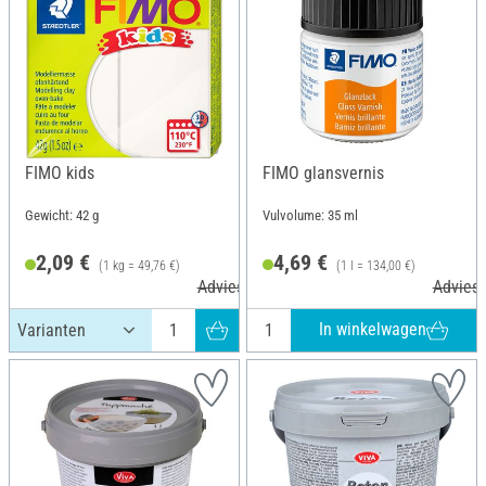
FIMO kids
FIMO glansvernis
Gewicht: 42 g
Vulvolume: 35 ml
2,09 €
4,69 €
(1 kg = 49,76 €)
(1 l = 134,00 €)
Adviesprijs 2,95 €
Adviesp
In winkelwagen