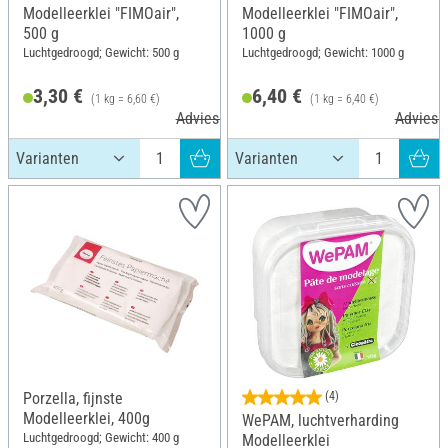
Modelleerklei "FIMOair",
Modelleerklei "FIMOair",
500 g
1000 g
Luchtgedroogd; Gewicht: 500 g
Luchtgedroogd; Gewicht: 1000 g
3,30 €
6,40 €
(1 kg = 6,60 €)
(1 kg = 6,40 €)
Adviesprijs 4,75 €
Adviespr
Porzella, fijnste
(4)
Modelleerklei, 400g
WePAM, luchtverharding
Luchtgedroogd; Gewicht: 400 g
Modelleerklei