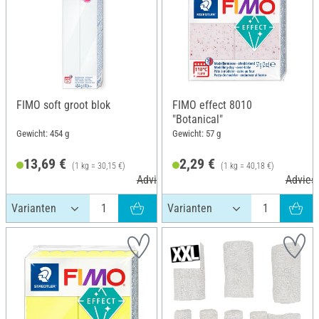
FIMO soft groot blok
FIMO effect 8010
"Botanical"
Gewicht: 454 g
Gewicht: 57 g
13,69 €
2,29 €
(1 kg = 30,15 €)
(1 kg = 40,18 €)
Adviesprijs 20,25 €
Adviesp