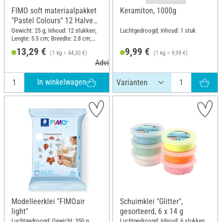
FIMO soft materiaalpakket
Keramiton, 1000g
"Pastel Colours" 12 Halve
blokken, 300 g
Gewicht: 25 g; Inhoud: 12 stukken;
Luchtgedroogd; Inhoud: 1 stuk
Lengte: 5.5 cm; Breedte: 2.8 cm;
Hoogte: 1.3 cm
13,29 €
9,99 €
(1 kg = 44,30 €)
(1 kg = 9,99 €)
Adviesprijs 18,95 €
In winkelwagen
Modelleerklei "FIMOair
Schuimklei "Glitter",
light"
gesorteerd, 6 x 14 g
Luchtgedroogd; Gewicht: 350 g
Luchtgedroogd; Inhoud: 6 stukken