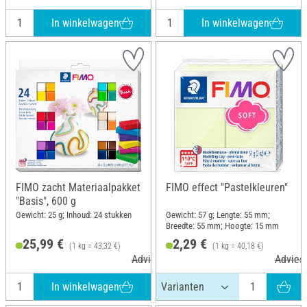
In winkelwagen
In winkelwagen
FIMO zacht Materiaalpakket
FIMO effect "Pastelkleuren"
"Basis", 600 g
Gewicht: 25 g; Inhoud: 24 stukken
Gewicht: 57 g; Lengte: 55 mm;
Breedte: 55 mm; Hoogte: 15 mm
25,99 €
2,29 €
(1 kg = 43,32 €)
(1 kg = 40,18 €)
Adviesprijs 37,90 €
Adviesp
In winkelwagen