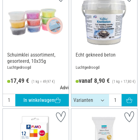
Schuimklei assortiment,
Echt gekneed beton
gesorteerd, 10x35g
Luchtgedroogd
Luchtgedroogd
17,49 €
vanaf 8,90 €
(1 kg = 49,97 €)
(1 kg = 17,80 €)
Adviesprijs 22,00 €
In winkelwagen