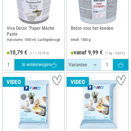
Viva Decor "Paper Mâché
Beton voor het kneden
Paste
Vulvolume: 1000 ml; Luchtgedroogd
Inhalt: 1500 g
10,79 €
vanaf 9,99 €
(1 l = 10,79 €)
(1 kg = 6,66 €)
In winkelwagen
VIDEO
VIDEO