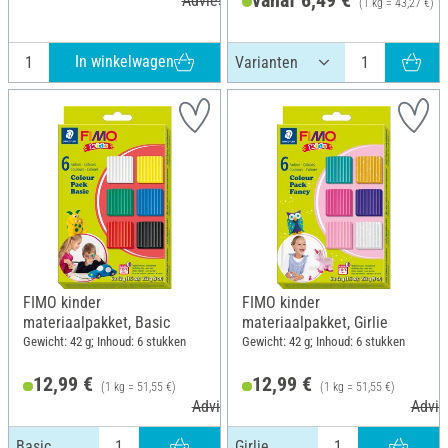
Adviesprijs 5,46 €
(1 kg = 43,27 €)
In winkelwagen
FIMO kinder
FIMO kinder
materiaalpakket, Basic
materiaalpakket, Girlie
Gewicht: 42 g; Inhoud: 6 stukken
Gewicht: 42 g; Inhoud: 6 stukken
12,99 €
12,99 €
(1 kg = 51,55 €)
(1 kg = 51,55 €)
Adviesprijs 17,50 €
Advie
Basic
Girlie