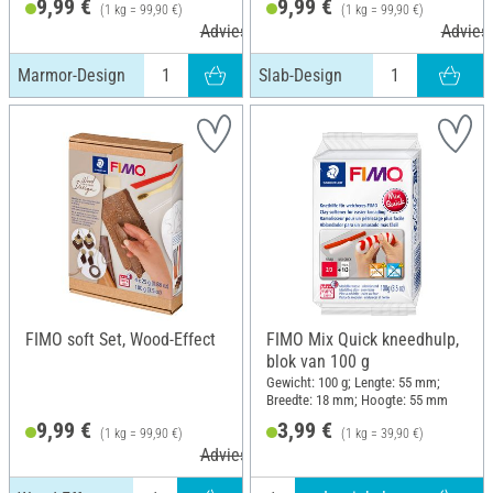
9,99 €
9,99 €
(1 kg = 99,90 €)
(1 kg = 99,90 €)
Adviesprijs 12,45 €
Adviesp
Marmor-Design
Slab-Design
FIMO soft Set, Wood-Effect
FIMO Mix Quick kneedhulp,
blok van 100 g
Gewicht: 100 g; Lengte: 55 mm;
Breedte: 18 mm; Hoogte: 55 mm
9,99 €
3,99 €
(1 kg = 99,90 €)
(1 kg = 39,90 €)
Adviesprijs 12,45 €