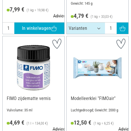
Gewicht: 145 g
7,99 €
(1 kg = 19,98 €)
4,79 €
Adviesprijs 9,99 €
(1 kg = 33,03 €)
In winkelwagen
FIMO zijdematte vernis
Modelleerklei "FIMOair"
Vulvolume: 35 ml
Luchtgedroogd; Gewicht: 2000 g
4,69 €
12,50 €
(1 l = 134,00 €)
(1 kg = 6,25 €)
Adviesprijs 7,30 €
Advies