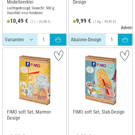
Modelleerklei
Design
Luchtgedroogd; Gewicht: 500 g;
Geschikt voor kinderen
10,49 €
9,99 €
(1 l = 20,98 €)
(1 kg = 99,90 €)
Adviesp
Abalone-Design
FIMO soft Set, Marmor-
FIMO soft Set, Slab-Design
Design