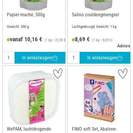
Papier-maché, 500g
Salino zoutdeegmengsel
Gewicht: 500 g
Luchtgedroogd; Gewicht: 1 kg
vanaf 10,16 €
8,69 €
(1 kg = 22,58 €)
(1 kg = 8,69 €)
Adviesprijs 12,90 €
Adviespr
In winkelwagen
In winkelwagen
WePAM, luchtdrogende
FIMO soft Set, Abalone-