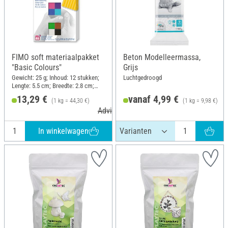
FIMO soft materiaalpakket
Beton Modelleermassa,
"Basic Colours"
Grijs
Gewicht: 25 g; Inhoud: 12 stukken;
Luchtgedroogd
Lengte: 5.5 cm; Breedte: 2.8 cm;
Hoogte: 1.3 cm
13,29 €
vanaf 4,99 €
(1 kg = 44,30 €)
(1 kg = 9,98 €)
Adviesprijs 18,95 €
In winkelwagen