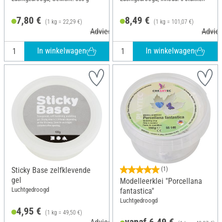
7,80 €
8,49 €
(1 kg = 22,29 €)
(1 kg = 101,07 €)
Adviesprijs 10,40 €
Advies
In winkelwagen
In winkelwagen
Sticky Base zelfklevende
(1)
gel
Modelleerklei "Porcellana
Luchtgedroogd
fantastica"
Luchtgedroogd
4,95 €
(1 kg = 49,50 €)
vanaf 6,49 €