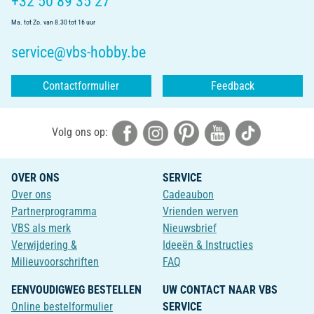
+32 50 89 35 27
Ma. tot Zo. van 8.30 tot 16 uur
service@vbs-hobby.be
Contactformulier
Feedback
Volg ons op:
OVER ONS
SERVICE
Over ons
Cadeaubon
Partnerprogramma
Vrienden werven
VBS als merk
Nieuwsbrief
Verwijdering &
Ideeën & Instructies
Milieuvoorschriften
FAQ
EENVOUDIGWEG BESTELLEN
UW CONTACT NAAR VBS
Online bestelformulier
SERVICE