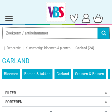
Decoratie
Kunstmatige bloemen & planten
Garland
(24)
GARLAND
Bloemen
Bomen & takken
Garland
Grassen & Bessen
FILTER
SORTEREN