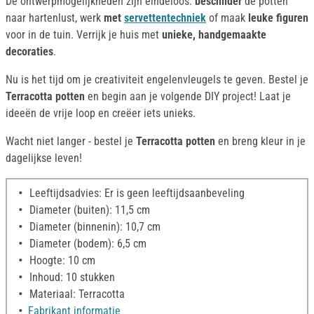
De ontwerpmogelijkheden zijn eindeloos:
beschilder
de potten
naar hartenlust, werk
met
servettentechniek
of maak
leuke figuren
voor in de tuin. Verrijk je huis met
unieke, handgemaakte
decoraties
.
Nu is het tijd om je creativiteit engelenvleugels te geven. Bestel je
Terracotta potten
en begin aan je volgende DIY project! Laat je
ideeën de vrije loop en creëer iets unieks.
Wacht niet langer - bestel je
Terracotta potten
en breng kleur in je
dagelijkse leven!
Leeftijdsadvies: Er is geen leeftijdsaanbeveling
Diameter (buiten): 11,5 cm
Diameter (binnenin): 10,7 cm
Diameter (bodem): 6,5 cm
Hoogte: 10 cm
Inhoud: 10 stukken
Materiaal: Terracotta
Fabrikant informatie