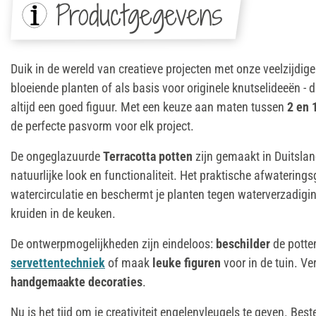
Productgegevens
Duik in de wereld van creatieve projecten met onze veelzijdig
bloeiende planten of als basis voor originele knutselideeën - 
altijd een goed figuur. Met een keuze aan maten tussen
2 en 
de perfecte pasvorm voor elk project.
De ongeglazuurde
Terracotta potten
zijn gemaakt in Duitslan
natuurlijke look en functionaliteit. Het praktische afwaterings
watercirculatie en beschermt je planten tegen waterverzadiging
kruiden in de keuken.
De ontwerpmogelijkheden zijn eindeloos:
beschilder
de potte
servettentechniek
of maak
leuke figuren
voor in de tuin. Ver
handgemaakte decoraties
.
Nu is het tijd om je creativiteit engelenvleugels te geven. Best