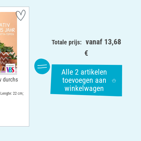
vanaf
13,68
Totale prijs:
€
Alle 2 artikelen
toevoegen aan
v durchs
winkelwagen
 Lengte: 22 cm;