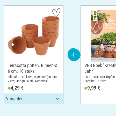
Terracotta potten, Binnen-Ø
VBS Boek "Kreati
6 cm, 10 stuks
Jahr"
Inhoud: 10 stukken; Diameter (buiten):
: Mit Terrakotta-Töpfen;
7 cm; Hoogte: 6 cm; Materiaal:
Breedte: 16.9 cm
Terracotta
4,29 €
9,99 €