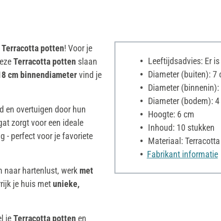
e
Terracotta potten
! Voor je
Leeftijdsadvies: Er i
deze
Terracotta potten
slaan
Diameter (buiten): 7
18 cm binnendiameter
vind je
Diameter (binnenin):
Diameter (bodem): 4
d en overtuigen door hun
Hoogte: 6 cm
gat zorgt voor een ideale
Inhoud: 10 stukken
 - perfect voor je favoriete
Materiaal: Terracotta
Fabrikant informatie
n naar hartenlust, werk
met
rijk je huis met
unieke,
el je
Terracotta potten
en