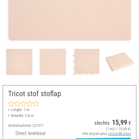
Tricot stof stoflap
Lengte: 1 m
Breedte: 0.8 m
15,99
slechts
€
Artikelnummer
221917
(1 m2 = 19,99 €)
Direct leverbaar
Alle prijzen plus
verzendkosten