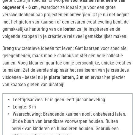
gieten. Ze zijn speciaal ontworpen
voor kaarsen
met een Ø van
ongeveer 4 - 6 cm
, waardoor ze ideaal zijn voor een grote
verscheidenheid aan projecten en ontwerpen. Of je nu net begint
met het gieten van kaarsen of een ervaren creatieveling bent, de
gemakkelijke hantering van de
lonten
zal je inspireren en de
volgende stappen in je creatieve reis veel gemakkelijker maken.
Breng uw creatieve ideeën tot leven: Giet kaarsen voor speciale
gelegenheden, maak mooie cadeaus of stel een hele collectie
samen. Voeg kleur en geur toe om je persoonlijke, unieke creaties
te maken. Zet de eerste stap naar het realiseren van je creatieve
visioenen - bestel nu je
platte lonten, 3 m
en ervaar het plezier
van kaarsen gieten van dichtbij!
Leeftijdsadvies: Er is geen leeftijdsaanbeveling
Lengte: 3 m
Waarschuwing: Brandende kaarsen nooit onbeheerd laten.
Uit de buurt van brandbare voorwerpen houden. Buiten
bereik van kinderen en huisdieren houden. Gebruik een