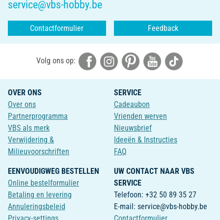
service@vbs-hobby.be
Contactformulier
Feedback
Volg ons op:
OVER ONS
SERVICE
Over ons
Cadeaubon
Partnerprogramma
Vrienden werven
VBS als merk
Nieuwsbrief
Verwijdering &
Ideeën & Instructies
Milieuvoorschriften
FAQ
EENVOUDIGWEG BESTELLEN
UW CONTACT NAAR VBS
Online bestelformulier
SERVICE
Betaling en levering
Telefoon: +32 50 89 35 27
Annuleringsbeleid
E-mail: service@vbs-hobby.be
Privacy-settings
Contactformulier