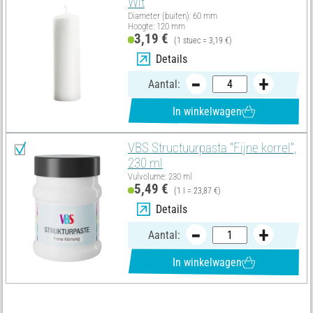
Wit
Diameter (buiten): 60 mm
Hoogte: 120 mm
3,19 €
(1 stuec = 3,19 €)
Details
Aantal:
In winkelwagen
VBS Structuurpasta "Fijne korrel",
230 ml
Vulvolume: 230 ml
5,49 €
(1 l = 23,87 €)
Details
Aantal:
In winkelwagen
U heeft ook deze artikelen nodig: