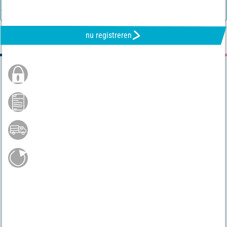
nu registreren
Beveiligd Bestel
Betaling per Bancontact
Gratis verzending vanaf 75 €*
Eenvoudige retourzending
Heb je nog vragen?
+32 50 89 35 27
Ma. tot Zo. van 8.30 tot 16 uur