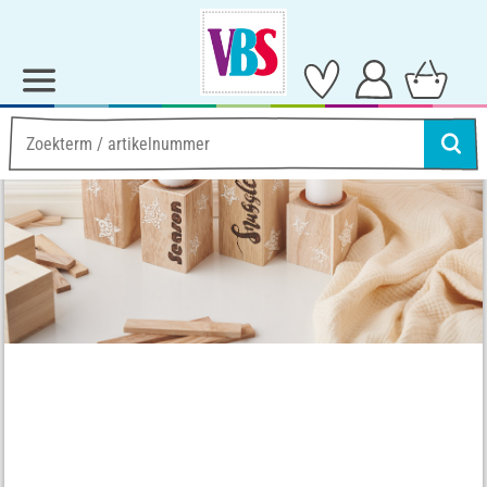
Ideeën & Instructies
Home Deco
houtbrander schilderen op houten kandelaar
houtbrander schilderen op
houten kandelaar
Instructies Nee. 3436
Moeilijkheidsgraad:
Gevorderde
Werktijden:
2 Uren