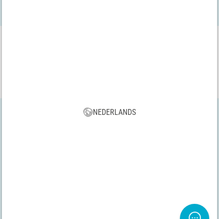
VBS App
Download onze nieuwe VBS app nu gratis en geniet van de vele
nieuwe functies en voordelen!
NEDERLANDS
Alle prijzen incl. BTW, plus verzendkosten | * Gratis verzending
vanaf 75 € binnen België
Algemene Voorwaarden
|
Afdruk
|
Privacy Policy
|
Herroepingsrecht
|
Contract herroepen