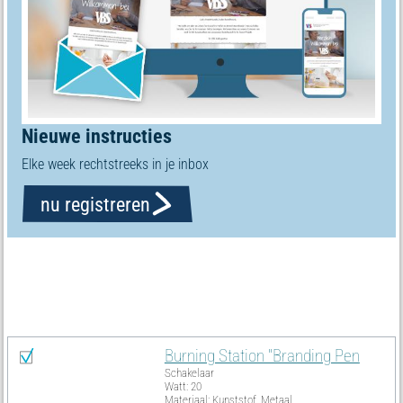
Nieuwe instructies
Elke week rechtstreeks in je inbox
nu registreren
Materiële lijst
Alles selecteren
Burning Station "Branding Pen
Schakelaar
Watt: 20
Materiaal: Kunststof, Metaal