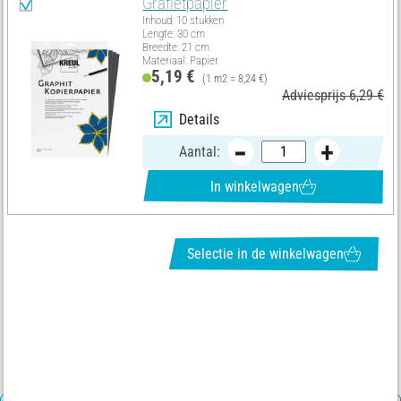
Grafietpapier
Inhoud: 10 stukken
Lengte: 30 cm
Breedte: 21 cm
Materiaal: Papier
5,19 €
(1 m2 = 8,24 €)
Adviesprijs 6,29 €
Details
Aantal:
In winkelwagen
Selectie in de winkelwagen
NIEWSBRIEF INSCHRIJVEN & ONTVANGEN VAN GEWELDIGE
AANBIEDINGEN