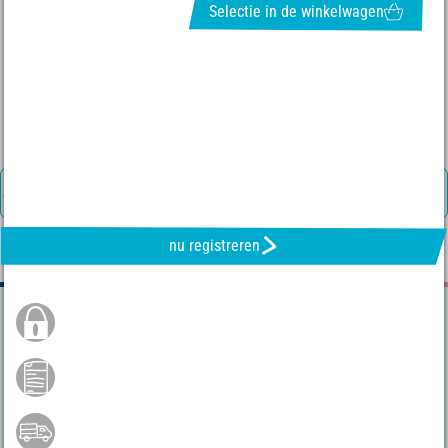
Selectie in de winkelwagen
NIEWSBRIEF INSCHRIJVEN & ONTVANGEN VAN GEWELDIGE
AANBIEDINGEN
nu registreren
Beveiligd Bestel
Betaling per Bancontact
Gratis verzending vanaf 75 €*