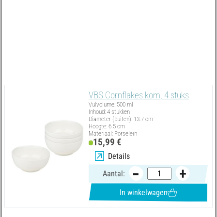
Koop de porseleinen krijtjes die je nodig hebt en het juiste
keukengerei direct in onze online shop en begin vandaag nog met
je project! DIY-Project vandaag nog!
Moet hebben
VBS Cornflakes kom, 4 stuks
Vulvolume: 500 ml
Inhoud: 4 stukken
Diameter (buiten): 13.7 cm
Hoogte: 6.5 cm
Materiaal: Porselein
15,99 €
Details
Aantal:
In winkelwagen