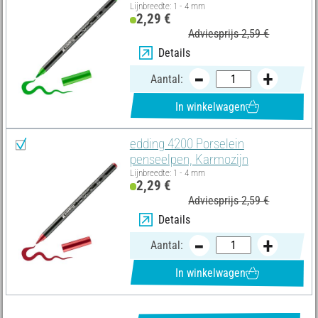
Lijnbreedte: 1 - 4 mm
2,29 €
Adviesprijs 2,59 €
Details
Aantal:
In winkelwagen
edding 4200 Porselein
penseelpen, Karmozijn
Lijnbreedte: 1 - 4 mm
2,29 €
Adviesprijs 2,59 €
Details
Aantal:
In winkelwagen