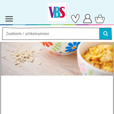
Ideeën & Instructies
Creatief met kleur
Kommen ontwerpen met porseleinkrijt
Kommen ontwerpen met
porseleinkrijt
Instructies Nee. 3480
Moeilijkheidsgraad:
Beginners
Werktijden:
30 Notulen