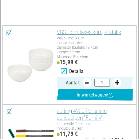
Materiële lijst
Alles selecteren
VBS Cornflakes kom, 4 stuks
Vulvolume: 500 ml
Inhoud: 4 stukken
Diameter (buiten): 13.7 cm
Hoogte: 6.5 cm
Materiaal: Porselein
15,99 €
Details
Aantal:
In winkelwagen
edding 4200 Porselein
penseelpen "Family"
Lijnbreedte: 1 - 4 mm
Inhoud: 6 stukken
11,79 €