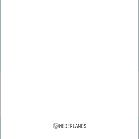
VBS App
Download onze nieuwe VBS app nu gratis en geniet van de vele
nieuwe functies en voordelen!
NEDERLANDS