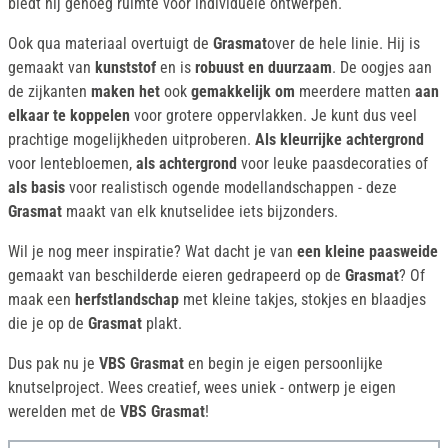
biedt hij genoeg ruimte voor individuele ontwerpen.
Ook qua materiaal overtuigt de
Grasmat
over de hele linie. Hij is
gemaakt van
kunststof
en is
robuust en duurzaam
. De oogjes aan
de zijkanten
maken het
ook
gemakkelijk om
meerdere matten
aan
elkaar te koppelen
voor grotere oppervlakken. Je kunt dus veel
prachtige mogelijkheden uitproberen.
Als kleurrijke achtergrond
voor lentebloemen,
als achtergrond
voor leuke paasdecoraties of
als basis
voor realistisch ogende modellandschappen - deze
Grasmat
maakt van elk knutselidee iets bijzonders.
Wil je nog meer inspiratie? Wat dacht je van
een kleine paasweide
gemaakt van beschilderde eieren gedrapeerd op de
Grasmat
? Of
maak een
herfstlandschap
met kleine takjes, stokjes en blaadjes
die je op de
Grasmat
plakt.
Dus pak nu je
VBS Grasmat
en begin je eigen persoonlijke
knutselproject. Wees creatief, wees uniek - ontwerp je eigen
werelden met de
VBS Grasmat
!