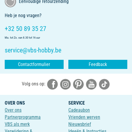
Eenvoudige retourzending
Heb je nog vragen?
+32 50 89 35 27
Ma. tot Zo. van 8.30 tot 16 uur
service@vbs-hobby.be
Contactformulier
Feedback
Volg ons op:
OVER ONS
SERVICE
Over ons
Cadeaubon
Partnerprogramma
Vrienden werven
VBS als merk
Nieuwsbrief
Verwijdering &
Ideeën & Instructies