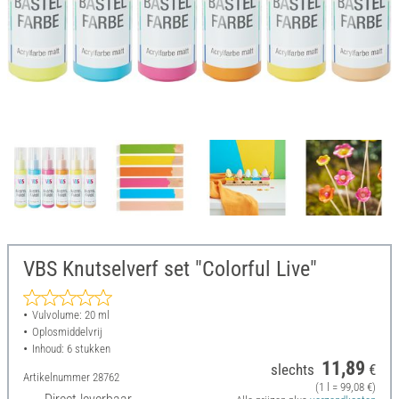
VBS Knutselverf set "Colorful Live"
Vulvolume: 20 ml
Oplosmiddelvrij
Inhoud: 6 stukken
11,89
slechts
€
Artikelnummer
28762
(1 l = 99,08 €)