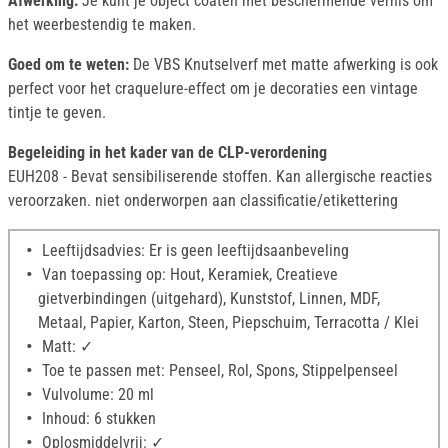
Afwerking:
Je kunt je object coaten met beschermende vernis om
het weerbestendig te maken.
Goed om te weten:
De VBS Knutselverf met matte afwerking is ook
perfect voor het craquelure-effect om je decoraties een vintage
tintje te geven.
Begeleiding in het kader van de CLP-verordening
EUH208 - Bevat sensibiliserende stoffen. Kan allergische reacties
veroorzaken. niet onderworpen aan classificatie/etikettering
Leeftijdsadvies: Er is geen leeftijdsaanbeveling
Van toepassing op: Hout, Keramiek, Creatieve
gietverbindingen (uitgehard), Kunststof, Linnen, MDF,
Metaal, Papier, Karton, Steen, Piepschuim, Terracotta / Klei
Matt: ✓
Toe te passen met: Penseel, Rol, Spons, Stippelpenseel
Vulvolume: 20 ml
Inhoud: 6 stukken
Oplosmiddelvrij: ✓