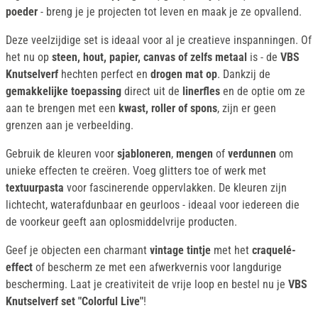
poeder
- breng je je projecten tot leven en maak je ze opvallend.
Deze veelzijdige set is ideaal voor al je creatieve inspanningen. Of
het nu op
steen, hout, papier, canvas of zelfs metaal
is - de
VBS
Knutselverf
hechten perfect en
drogen mat op
. Dankzij de
gemakkelijke toepassing
direct uit de
linerfles
en de optie om ze
aan te brengen met een
kwast, roller of spons
, zijn er geen
grenzen aan je verbeelding.
Gebruik de kleuren voor
sjabloneren
,
mengen
of
verdunnen
om
unieke effecten te creëren. Voeg glitters toe of werk met
textuurpasta
voor fascinerende oppervlakken. De kleuren zijn
lichtecht, waterafdunbaar en geurloos - ideaal voor iedereen die
de voorkeur geeft aan oplosmiddelvrije producten.
Geef je objecten een charmant
vintage tintje
met het
craquelé-
effect
of bescherm ze met een afwerkvernis voor langdurige
bescherming. Laat je creativiteit de vrije loop en bestel nu je
VBS
Knutselverf set "Colorful Live"
!